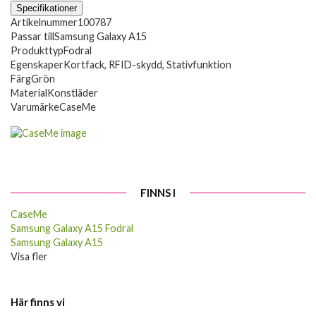
Specifikationer
Artikelnummer
100787
Passar till
Samsung Galaxy A15
Produkttyp
Fodral
Egenskaper
Kortfack, RFID-skydd, Stativfunktion
Färg
Grön
Material
Konstläder
Varumärke
CaseMe
FINNS I
CaseMe
Samsung Galaxy A15 Fodral
Samsung Galaxy A15
Visa fler
Här finns vi