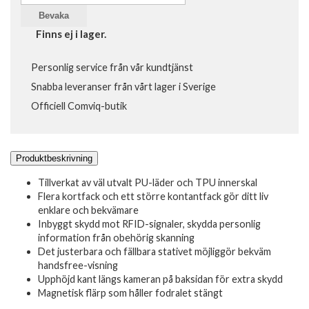
Bevaka
Finns ej i lager.
Personlig service från vår kundtjänst
Snabba leveranser från vårt lager i Sverige
Officiell Comviq-butik
Produktbeskrivning
Tillverkat av väl utvalt PU-läder och TPU innerskal
Flera kortfack och ett större kontantfack gör ditt liv
enklare och bekvämare
Inbyggt skydd mot RFID-signaler, skydda personlig
information från obehörig skanning
Det justerbara och fällbara stativet möjliggör bekväm
handsfree-visning
Upphöjd kant längs kameran på baksidan för extra skydd
Magnetisk flärp som håller fodralet stängt