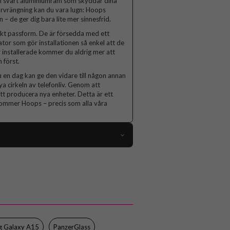
 en svart aluminiumram som skyddar dina
förvrängning kan du vara lugn: Hoops
 – de ger dig bara lite mer sinnesfrid.
fekt passform. De är försedda med ett
or som gör installationen så enkel att de
r installerade kommer du aldrig mer att
 först.
u en dag kan ge den vidare till någon annan
a cirkeln av telefonliv. Genom att
tt producera nya enheter. Detta är ett
t kommer Hoops – precis som alla våra
97324
Samsung Galaxy A15
Kameraskydd
Case friendly
Svart
g Galaxy A15
PanzerGlass