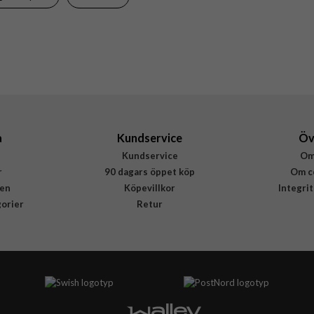
Härdat glas
PanzerGlass
1224
5711724012242
a
Kundservice
Öv
Kundservice
Om
r
90 dagars öppet köp
Om c
en
Köpevillkor
Integri
gorier
Retur