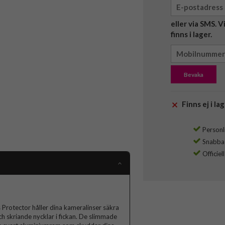
eller via SMS. 
finns i lager.
Bevaka
Finns ej i lag
Personli
Snabba l
Officiel
rotector håller dina kameralinser säkra
ch skriande nycklar i fickan. De slimmade