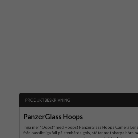
PRODUKTBESKRIVNING
PanzerGlass Hoops
Inga mer "Oops!" med Hoops! PanzerGlass Hoops Camera Lens P
från oavsiktliga fall på stenhårda golv, stötar mot skarpa hörn o