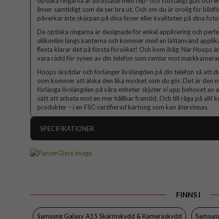
optiska ringarna är utrustade med rep- och stöttåligt glas och
linser samtidigt som de ser bra ut. Och om du är orolig för bild
påverkar inte skärpan på dina linser eller kvaliteten på dina foton
De optiska ringarna är designade för enkel applicering och per
silikonlim längs kanterna och kommer med en lättanvänd applikat
flesta klarar det på första försöket! Och kom ihåg: När Hoops ä
vara rädd för synen av din telefon som ramlar mot markkameran
Hoops skyddar och förlänger livslängden på din telefon så att d
som kommer att älska den lika mycket som du gör. Det är den ny
förlänga livslängden på våra enheter skjuter vi upp behovet av a
sätt att arbeta mot en mer hållbar framtid. Och till råga på all
produkter – i en FSC-certifierad kartong som kan återvinnas.
SPECIFIKATIONER
Artikelnummer
Passar till
Produkttyp
FINNS I
Egenskaper
Färg
Samsung Galaxy A15 Skärmskydd & Kameraskydd
Samsun