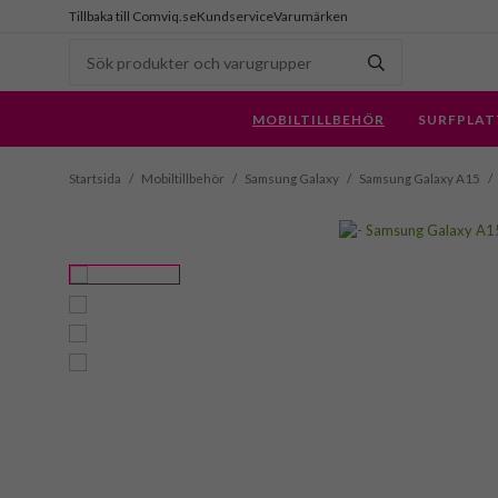
Tillbaka till Comviq.se
Kundservice
Varumärken
MOBILTILLBEHÖR
SURFPLAT
Startsida
/
Mobiltillbehör
/
Samsung Galaxy
/
Samsung Galaxy A15
/