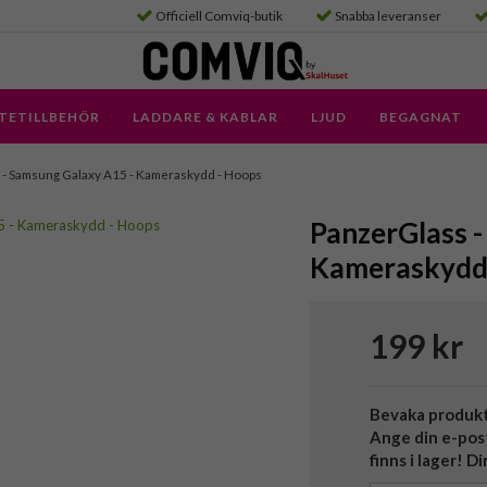
Officiell Comviq-butik
Snabba leveranser
TETILLBEHÖR
LADDARE & KABLAR
LJUD
BEGAGNAT
- Samsung Galaxy A15 - Kameraskydd - Hoops
PanzerGlass -
Kameraskydd
199 kr
Bevaka produk
Ange din e-pos
finns i lager! D