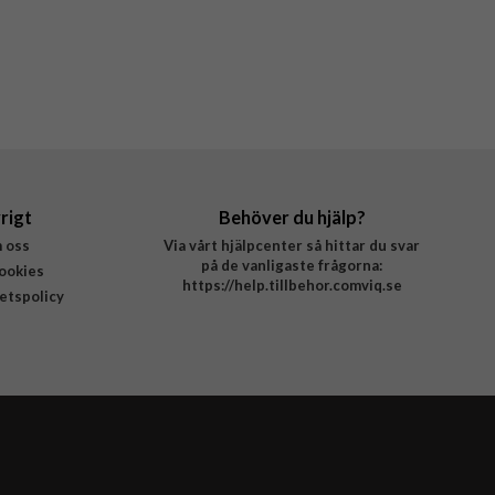
rigt
Behöver du hjälp?
 oss
Via vårt hjälpcenter så hittar du svar
på de vanligaste frågorna:
ookies
https://help.tillbehor.comviq.se
tetspolicy