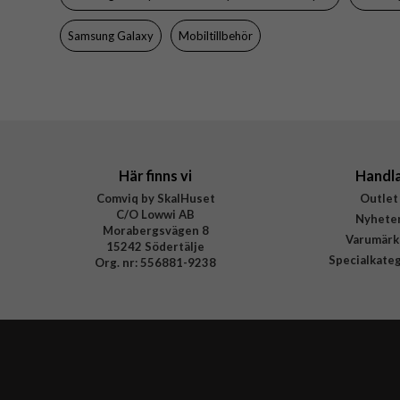
Material
Samsung Galaxy
Mobiltillbehör
Varumärke
Tillverkarens art nr
EAN
Här finns vi
Handl
Comviq by SkalHuset
Outlet
C/O Lowwi AB
Nyhete
Morabergsvägen 8
Varumärk
15242 Södertälje
Specialkate
Org. nr: 556881-9238