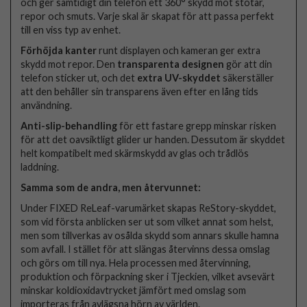
och ger samtidigt din telefon ett 360° skydd mot stötar,
repor och smuts. Varje skal är skapat för att passa perfekt
till en viss typ av enhet.
Förhöjda kanter
runt displayen och kameran ger extra
skydd mot repor. Den
transparenta designen
gör att din
telefon sticker ut, och det
extra UV-skyddet
säkerställer
att den behåller sin transparens även efter en lång tids
användning.
Anti-slip-behandling
för ett fastare grepp minskar risken
för att det oavsiktligt glider ur handen. Dessutom är skyddet
helt kompatibelt med skärmskydd av glas och trådlös
laddning.
Samma som de andra, men återvunnet:
Under FIXED ReLeaf-varumärket skapas ReStory-skyddet,
som vid första anblicken ser ut som vilket annat som helst,
men som tillverkas av osålda skydd som annars skulle hamna
som avfall. I stället för att slängas återvinns dessa omslag
och görs om till nya. Hela processen med återvinning,
produktion och förpackning sker i Tjeckien, vilket avsevärt
minskar koldioxidavtrycket jämfört med omslag som
importeras från avlägsna hörn av världen.