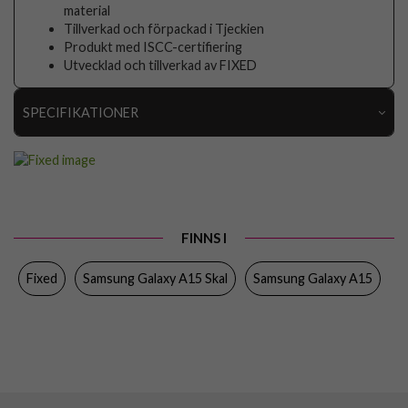
material
Tillverkad och förpackad i Tjeckien
Produkt med ISCC-certifiering
Utvecklad och tillverkad av FIXED
SPECIFIKATIONER
Artikelnummer
107017
Passar till
Samsung Galaxy A15
Produkttyp
Skal
FINNS I
Egenskaper
Slimmad
Fixed
Samsung Galaxy A15 Skal
Samsung Galaxy A15
Färg
Genomskinlig
Material
Mjukplast (TPU), Återvunnen plast
Varumärke
Fixed
Tillverkarens art nr
FIXSTRE-1259