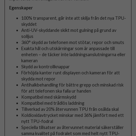
Egenskaper
100% transparent, går inte att skilja från det nya TPU-
skyddet
Anti-UV-skyddande skikt mot gulning på grund av
solljus
360° skydd av telefonen mot stötar, repor och smuts
Exakta hål och utskärningar som är anpassade till
enheten – de täcker inte laddningsanslutningarna eller
kameran
Skydd av kontrollknappar
Förhöjda kanter runt displayen och kameran för att
skydda mot repor
Antihalkbehandling för bättre grepp och minskad risk
för att telefonen ska falla ur handen
Kompatibel med skärmskydd
Kompatibel med trådlös laddning
Tillverkad av 20% återvunnen TPU från osålda skal
Koldioxidavtrycket minskar med 36% jämfört med ett
nytt TPU-fodral
Speciella tillsatser av återvunnet material säkerställer
samma kvalitet på fodralet som med helt nytt TPU-