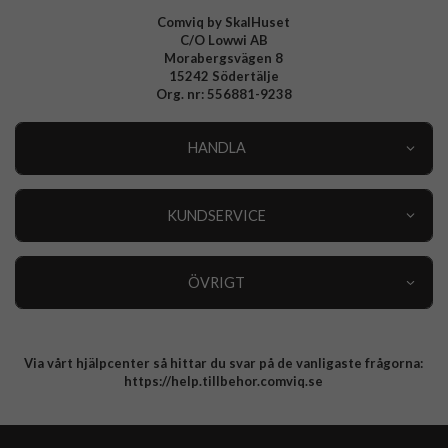
EAN
8591680171071
Comviq by SkalHuset
C/O Lowwi AB
Morabergsvägen 8
15242 Södertälje
Org. nr: 556881-9238
HANDLA
Outlet
Nyheter
KUNDSERVICE
Varumärken
Kundservice
Specialkategorier
90 dagars öppet köp
ÖVRIGT
Köpevillkor
Om oss
Retur
Om cookies
Via vårt hjälpcenter så hittar du svar på de vanligaste frågorna:
Integritetspolicy
https://help.tillbehor.comviq.se