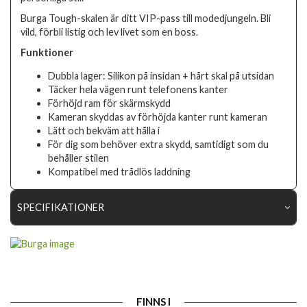
Burga Tough-skalen är ditt VIP-pass till modedjungeln. Bli
vild, förbli listig och lev livet som en boss.
Funktioner
Dubbla lager: Silikon på insidan + hårt skal på utsidan
Täcker hela vägen runt telefonens kanter
Förhöjd ram för skärmskydd
Kameran skyddas av förhöjda kanter runt kameran
Lätt och bekväm att hålla i
För dig som behöver extra skydd, samtidigt som du
behåller stilen
Kompatibel med trådlös laddning
SPECIFIKATIONER
Artikelnummer
118755
Passar till
Samsung Galaxy A16
Produkttyp
Skal
FINNS I