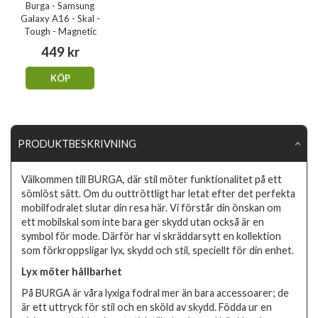
Burga - Samsung
Galaxy A16 - Skal -
Tough - Magnetic
449 kr
KÖP
PRODUKTBESKRIVNING
Välkommen till BURGA, där stil möter funktionalitet på ett
sömlöst sätt. Om du outtröttligt har letat efter det perfekta
mobilfodralet slutar din resa här. Vi förstår din önskan om
ett mobilskal som inte bara ger skydd utan också är en
symbol för mode. Därför har vi skräddarsytt en kollektion
som förkroppsligar lyx, skydd och stil, speciellt för din enhet.
Lyx möter hållbarhet
På BURGA är våra lyxiga fodral mer än bara accessoarer; de
är ett uttryck för stil och en sköld av skydd. Födda ur en