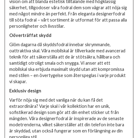
vision om att blanda estetisk tilltalande med högklassig
säkerhet, tillgodoser våra fodral dem som vägrar att nöja sig
med något mindre än perfekt. Från eleganta designerfodral
till söta fodral – vårt sortiment är utformat för att passa alla
personligheter och livsstilar.
Oöverträffat skydd
Glöm dagarna då skyddsfodral innebar skrymmande,
oattraktiva skal. Våra mobilskal är tillverkade med avancerad
teknik för att säkerställa att de är stötsäkra, hållbara och
samtidigt otroligt smala och snygga. Vi anser att ett
mobilskal ska erbjuda maximalt skydd utan att kompromissa
med stilen – en övertygelse som återspeglas i varje produkt
vi skapar.
Exklusiv design
Varför nöja sig med det vanliga när du kan få det
extraordinära? Varje skal i vår kollektion har en unik,
sofistikerad design som gör att din enhet sticker ut från
mängden. Våra designerfodral är inspirerade av de senaste
modetrenderna, vilket säkerställer att din telefon inte bara
är skyddad, utan också fungerar som en förlängning av din
personliga stil.