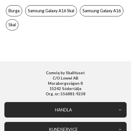
Färg
Flerfärgad
Burga
Samsung Galaxy A16 Skal
Samsung Galaxy A16
Material
Hårdplast (PC), Mjukplast (TPU)
Varumärke
Burga
Skal
Tillverkarens art nr
104032
EAN
4772241040324
Comviq by SkalHuset
C/O Lowwi AB
Morabergsvägen 8
15242 Södertälje
Org. nr: 556881-9238
HANDLA
Outlet
Nyheter
KUNDSERVICE