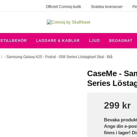
Officiell Comviq-butik
Snabba leveranser
Pe
TETILLBEHÖR
LADDARE & KABLAR
LJUD
BEGAGNAT
/
- Samsung Galaxy A25 - Fodral - 008 Series Löstagbart Skal - Blå
CaseMe - Sam
Series Löstag
299 kr
Bevaka produk
Ange din e-pos
finns i lager! D