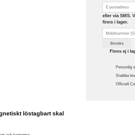
eller via SMS. 
finns i lager.
Bevaka
Finns ej i la
Personlig s
Snabba leve
Officiell C
etiskt löstagbart skal
ort och kontanter