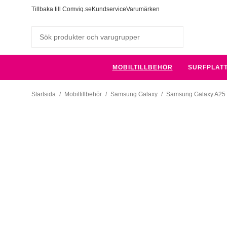
Tillbaka till Comviq.se
Kundservice
Varumärken
MOBILTILLBEHÖR
SURFPLAT
Startsida
/
Mobiltillbehör
/
Samsung Galaxy
/
Samsung Galaxy A25