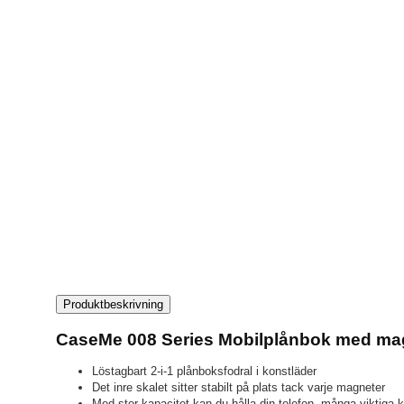
Produktbeskrivning
CaseMe 008 Series Mobilplånbok med magn
Löstagbart 2-i-1 plånboksfodral i konstläder
Det inre skalet sitter stabilt på plats tack varje magneter
Med stor kapacitet kan du hålla din telefon, många viktiga k