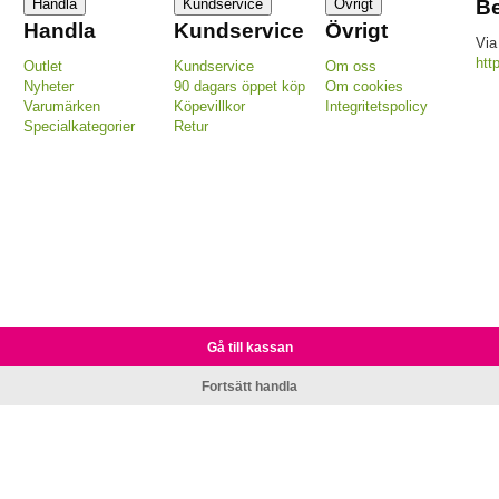
Handla
Kundservice
Övrigt
Be
Handla
Kundservice
Övrigt
Via
htt
Outlet
Kundservice
Om oss
Nyheter
90 dagars öppet köp
Om cookies
Varumärken
Köpevillkor
Integritetspolicy
Specialkategorier
Retur
Gå till kassan
Fortsätt handla