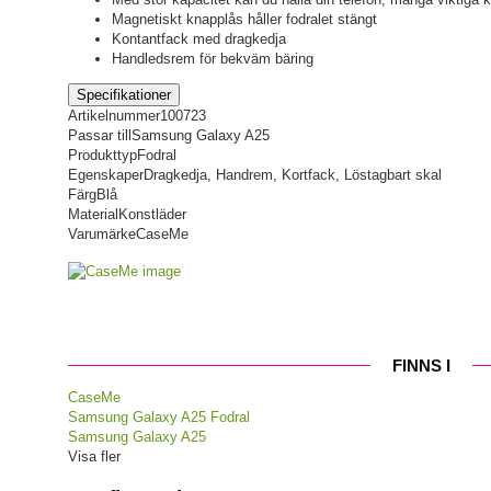
Magnetiskt knapplås håller fodralet stängt
Kontantfack med dragkedja
Handledsrem för bekväm bäring
Specifikationer
Artikelnummer
100723
Passar till
Samsung Galaxy A25
Produkttyp
Fodral
Egenskaper
Dragkedja, Handrem, Kortfack, Löstagbart skal
Färg
Blå
Material
Konstläder
Varumärke
CaseMe
FINNS I
CaseMe
Samsung Galaxy A25 Fodral
Samsung Galaxy A25
Visa fler