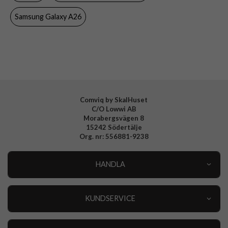
Samsung Galaxy A26
Comviq by SkalHuset
C/O Lowwi AB
Morabergsvägen 8
15242 Södertälje
Org. nr: 556881-9238
HANDLA
Outlet
Nyheter
KUNDSERVICE
Varumärken
Kundservice
Specialkategorier
90 dagars öppet köp