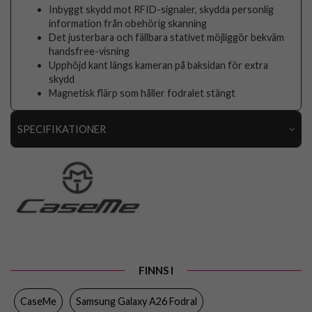
Inbyggt skydd mot RFID-signaler, skydda personlig
information från obehörig skanning
Det justerbara och fällbara stativet möjliggör bekväm
handsfree-visning
Upphöjd kant längs kameran på baksidan för extra
skydd
Magnetisk flärp som håller fodralet stängt
SPECIFIKATIONER
Artikelnummer
106113
Passar till
Samsung Galaxy A26
Produkttyp
Fodral
Egenskaper
Kortfack, RFID-skydd, Stativfunktion
Färg
Svart
FINNS I
Material
Konstläder, Mjukplast (TPU)
CaseMe
Samsung Galaxy A26 Fodral
Varumärke
CaseMe