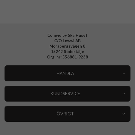
Tillverkarens art nr
ACS09290
EAN
8800283301168
Comviq by SkalHuset
C/O Lowwi AB
Morabergsvägen 8
15242 Södertälje
Org. nr: 556881-9238
HANDLA
Outlet
Nyheter
KUNDSERVICE
Varumärken
Kundservice
Specialkategorier
90 dagars öppet köp
ÖVRIGT
Köpevillkor
Om oss
Retur
Om cookies