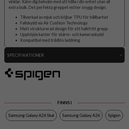
vinklar. Känn dig bekväm med att hålla i din enhet utan all
extra bulk. Det perfekta greppet möter snygg design.
Tillverkad av mjuk och böjbar TPU för hållbarhet
Fallskydd via Air Cushion Technology
Matt strukturerad design för ett halkfritt grepp
Upphöjda kanter för skärm- och kameraskydd
Kompatibel med trådlös laddning
SPECIFIKATIONER
Artikelnummer
109863
Passar till
Samsung Galaxy A26
Produkttyp
Skal
Egenskaper
Trådlös laddning-kompatibel
FINNS I
Färg
Svart
Samsung Galaxy A26 Skal
Samsung Galaxy A26
Spigen
Material
Mjukplast (TPU)
Varumärke
Spigen