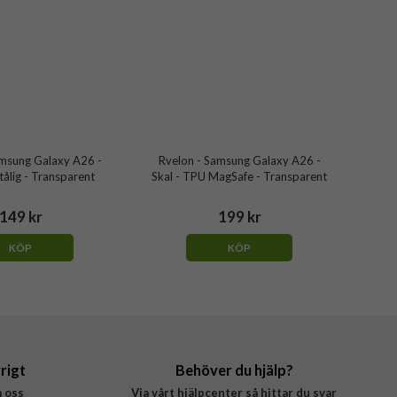
amsung Galaxy A26 -
Rvelon - Samsung Galaxy A26 -
ttålig - Transparent
Skal - TPU MagSafe - Transparent
149 kr
199 kr
KÖP
KÖP
rigt
Behöver du hjälp?
 oss
Via vårt hjälpcenter så hittar du svar