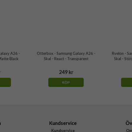
alaxy A26 -
Otterbox - Samsung Galaxy A26 -
Rvelon - S
 Matte Black
Skal - React - Transparent
Skal - Stö
r
249 kr
KÖP
a
Kundservice
Öv
Kundservice
Om