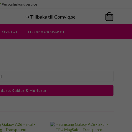
Personlig kundservice
↪️ Tillbaka till Comviq.se
ÖVRIGT
TILLBEHÖRSPAKET
l
dare, Kablar & Hörlurar