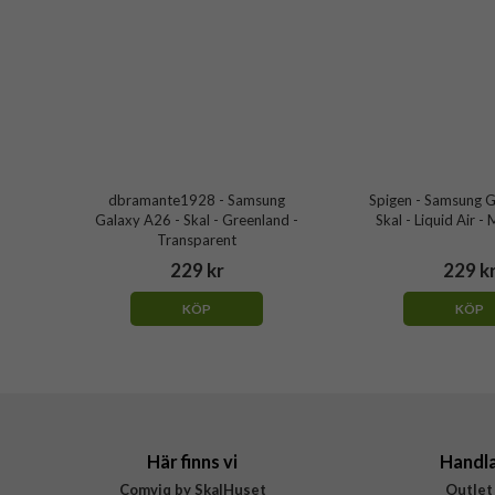
dbramante1928 - Samsung
Spigen - Samsung G
Galaxy A26 - Skal - Greenland -
Skal - Liquid Air -
Transparent
229 kr
229 k
KÖP
KÖP
Här finns vi
Handl
Comviq by SkalHuset
Outlet