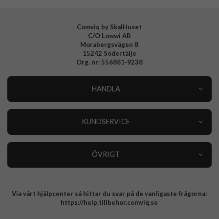
Comviq by SkalHuset
C/O Lowwi AB
Morabergsvägen 8
15242 Södertälje
Org. nr: 556881-9238
HANDLA
Outlet
Nyheter
KUNDSERVICE
Varumärken
Kundservice
Specialkategorier
90 dagars öppet köp
ÖVRIGT
Köpevillkor
Om oss
Retur
Om cookies
Via vårt hjälpcenter så hittar du svar på de vanligaste frågorna:
Integritetspolicy
https://help.tillbehor.comviq.se