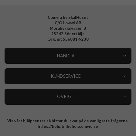
Comviq by SkalHuset
C/O Lowwi AB
Morabergsvägen 8
15242 Södertälje
Org. nr: 556881-9238
HANDLA
Outlet
Nyheter
KUNDSERVICE
Varumärken
Kundservice
Specialkategorier
90 dagars öppet köp
ÖVRIGT
Köpevillkor
Om oss
Retur
Om cookies
Via vårt hjälpcenter så hittar du svar på de vanligaste frågorna:
Integritetspolicy
https://help.tillbehor.comviq.se