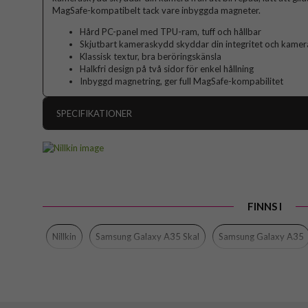
MagSafe-kompatibelt tack vare inbyggda magneter.
Hård PC-panel med TPU-ram, tuff och hållbar
Skjutbart kameraskydd skyddar din integritet och kamera
Klassisk textur, bra beröringskänsla
Halkfri design på två sidor för enkel hållning
Inbyggd magnetring, ger full MagSafe-kompabilitet
SPECIFIKATIONER
Artikelnummer
Passar till
Produkttyp
FINNS I
Egenskaper
Färg
Nillkin
Samsung Galaxy A35 Skal
Samsung Galaxy A35
Material
Varumärke
EAN