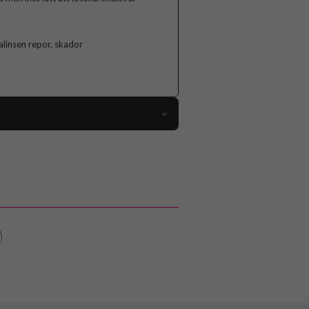
linsen repor, skador
101891
Samsung Galaxy A35
Skal
Kameraskydd
Svart
Hårdplast (PC), Mjukplast (TPU)
Nillkin
6902048276970