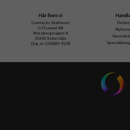
Här finns vi
Handl
Comviq by SkalHuset
Outlet
C/O Lowwi AB
Nyhete
Morabergsvägen 8
Varumärk
15242 Södertälje
Specialkate
Org. nr: 556881-9238