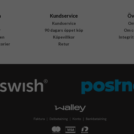
a
Kundservice
Öv
Kundservice
Om
r
90 dagars öppet köp
Om c
en
Köpevillkor
Integri
gorier
Retur