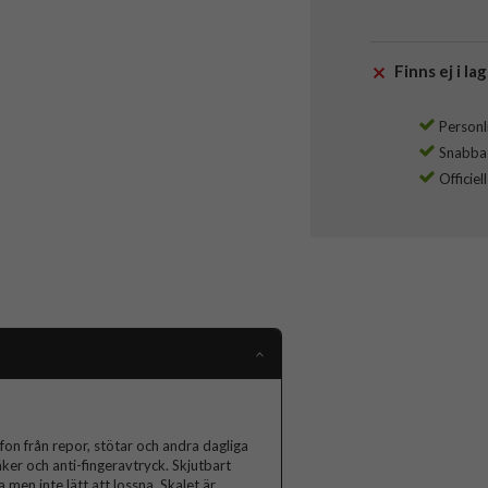
Finns ej i lag
Personli
Snabba l
Officiel
on från repor, stötar och andra dagliga
äker och anti-fingeravtryck. Skjutbart
 men inte lätt att lossna. Skalet är