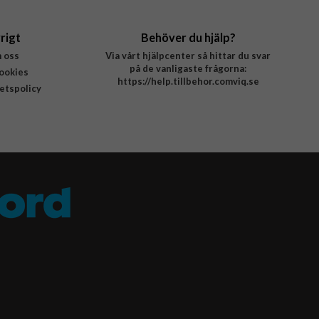
rigt
Behöver du hjälp?
 oss
Via vårt hjälpcenter så hittar du svar
på de vanligaste frågorna:
ookies
https://help.tillbehor.comviq.se
tetspolicy