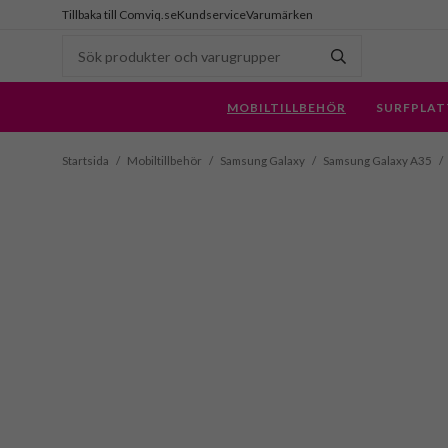
Tillbaka till Comviq.se
Kundservice
Varumärken
MOBILTILLBEHÖR
SURFPLAT
Startsida
/
Mobiltillbehör
/
Samsung Galaxy
/
Samsung Galaxy A35
/