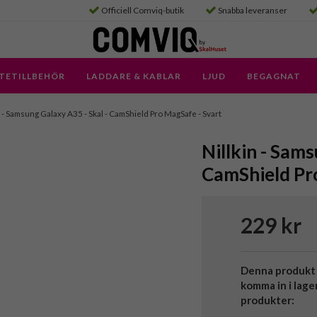
Officiell Comviq-butik
Snabba leveranser
TETILLBEHÖR
LADDARE & KABLAR
LJUD
BEGAGNAT
- Samsung Galaxy A35 - Skal - CamShield Pro MagSafe - Svart
Nillkin - Sams
CamShield Pr
229 kr
Denna produkt 
komma in i lage
produkter: