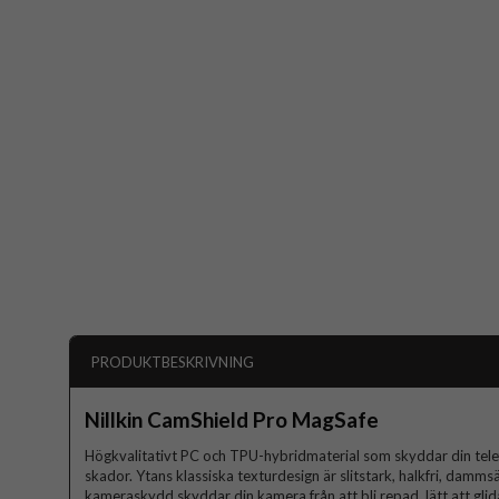
PRODUKTBESKRIVNING
Nillkin CamShield Pro MagSafe
Högkvalitativt PC och TPU-hybridmaterial som skyddar din telef
skador. Ytans klassiska texturdesign är slitstark, halkfri, damms
kameraskydd skyddar din kamera från att bli repad, lätt att glida