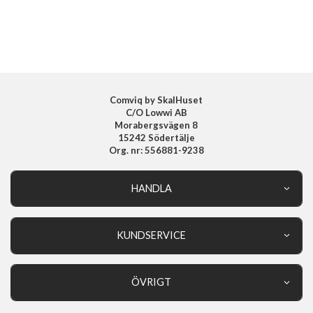
Tillverkarens art nr
EF-OA356TMEGWW
EAN
8806095542485
Comviq by SkalHuset
C/O Lowwi AB
Morabergsvägen 8
15242 Södertälje
Org. nr: 556881-9238
HANDLA
Outlet
Nyheter
KUNDSERVICE
Varumärken
Kundservice
Specialkategorier
90 dagars öppet köp
ÖVRIGT
Köpevillkor
Om oss
Retur