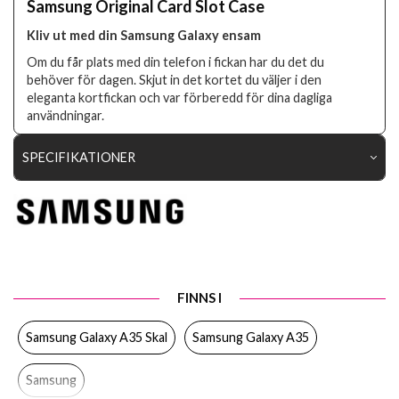
Samsung Original Card Slot Case
Kliv ut med din Samsung Galaxy ensam
Om du får plats med din telefon i fickan har du det du
behöver för dagen. Skjut in det kortet du väljer i den
eleganta kortfickan och var förberedd för dina dagliga
användningar.
SPECIFIKATIONER
Artikelnummer
108183
Passar till
Samsung Galaxy A35
Produkttyp
Skal
Egenskaper
Kortfack
FINNS I
Färg
Grön
Samsung Galaxy A35 Skal
Samsung Galaxy A35
Material
Mjukplast (TPU)
Samsung
Varumärke
Samsung