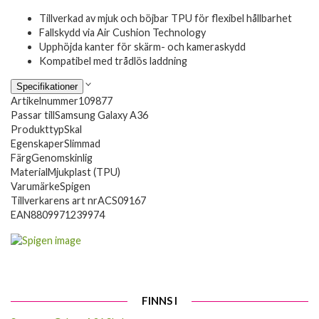
Tillverkad av mjuk och böjbar TPU för flexibel hållbarhet
Fallskydd via Air Cushion Technology
Upphöjda kanter för skärm- och kameraskydd
Kompatibel med trådlös laddning
Specifikationer
Artikelnummer
109877
Passar till
Samsung Galaxy A36
Produkttyp
Skal
Egenskaper
Slimmad
Färg
Genomskinlig
Material
Mjukplast (TPU)
Varumärke
Spigen
Tillverkarens art nr
ACS09167
EAN
8809971239974
FINNS I