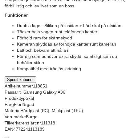
förbli listig och lev livet som en boss.
Funktioner
Dubbla lager: Silikon på insidan + hårt skal på utsidan
Täcker hela vägen runt telefonens kanter
Förhöjd ram för skärmskydd
Kameran skyddas av förhöjda kanter runt kameran
Lätt och bekväm att hålla i
För dig som behöver extra skydd, samtidigt som du
behåller stilen
Kompatibel med trådlös laddning
Specifikationer
Artikelnummer
118851
Passar till
Samsung Galaxy A36
Produkttyp
Skal
Färg
Flerfärgad
Material
Hårdplast (PC), Mjukplast (TPU)
Varumärke
Burga
Tillverkarens art nr
111318
EAN
4772241113189