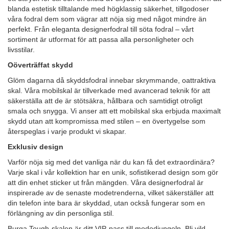
blanda estetisk tilltalande med högklassig säkerhet, tillgodoser
våra fodral dem som vägrar att nöja sig med något mindre än
perfekt. Från eleganta designerfodral till söta fodral – vårt
sortiment är utformat för att passa alla personligheter och
livsstilar.
Oöverträffat skydd
Glöm dagarna då skyddsfodral innebar skrymmande, oattraktiva
skal. Våra mobilskal är tillverkade med avancerad teknik för att
säkerställa att de är stötsäkra, hållbara och samtidigt otroligt
smala och snygga. Vi anser att ett mobilskal ska erbjuda maximalt
skydd utan att kompromissa med stilen – en övertygelse som
återspeglas i varje produkt vi skapar.
Exklusiv design
Varför nöja sig med det vanliga när du kan få det extraordinära?
Varje skal i vår kollektion har en unik, sofistikerad design som gör
att din enhet sticker ut från mängden. Våra designerfodral är
inspirerade av de senaste modetrenderna, vilket säkerställer att
din telefon inte bara är skyddad, utan också fungerar som en
förlängning av din personliga stil.
Burga Tough-skalen är ditt VIP-pass till modedjungeln. Bli vild,