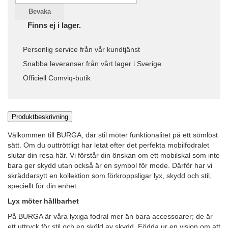
Bevaka
Finns ej i lager.
Personlig service från vår kundtjänst
Snabba leveranser från vårt lager i Sverige
Officiell Comviq-butik
Produktbeskrivning
Välkommen till BURGA, där stil möter funktionalitet på ett sömlöst
sätt. Om du outtröttligt har letat efter det perfekta mobilfodralet
slutar din resa här. Vi förstår din önskan om ett mobilskal som inte
bara ger skydd utan också är en symbol för mode. Därför har vi
skräddarsytt en kollektion som förkroppsligar lyx, skydd och stil,
speciellt för din enhet.
Lyx möter hållbarhet
På BURGA är våra lyxiga fodral mer än bara accessoarer; de är
ett uttryck för stil och en sköld av skydd. Födda ur en vision om att