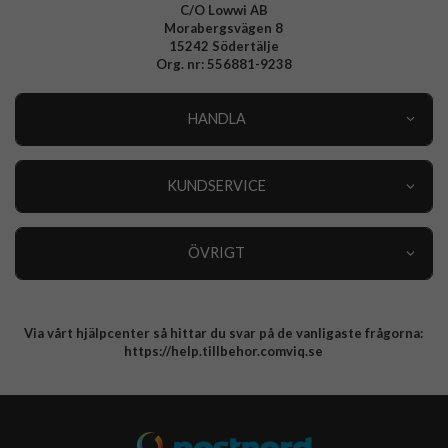
C/O Lowwi AB
Morabergsvägen 8
15242 Södertälje
Org. nr: 556881-9238
HANDLA
Outlet
Nyheter
KUNDSERVICE
Varumärken
Kundservice
Specialkategorier
90 dagars öppet köp
ÖVRIGT
Köpevillkor
Om oss
Retur
Om cookies
Via vårt hjälpcenter så hittar du svar på de vanligaste frågorna:
Integritetspolicy
https://help.tillbehor.comviq.se