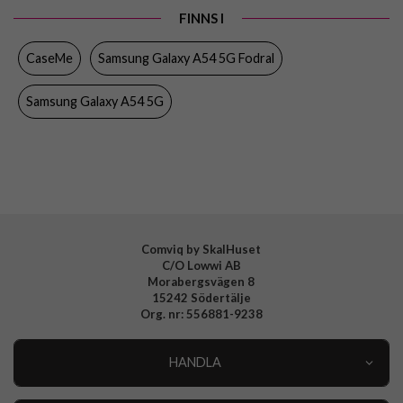
FINNS I
Egenskaper
Dragkedja, Kortfack
CaseMe
Samsung Galaxy A54 5G Fodral
Färg
Blå
Material
Konstläder, Mjukplast (TPU)
Samsung Galaxy A54 5G
Varumärke
CaseMe
Comviq by SkalHuset
C/O Lowwi AB
Morabergsvägen 8
15242 Södertälje
Org. nr: 556881-9238
HANDLA
Outlet