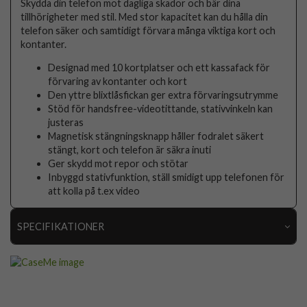
Skydda din telefon mot dagliga skador och bär dina
tillhörigheter med stil. Med stor kapacitet kan du hålla din
telefon säker och samtidigt förvara många viktiga kort och
kontanter.
Designad med 10 kortplatser och ett kassafack för
förvaring av kontanter och kort
Den yttre blixtlåsfickan ger extra förvaringsutrymme
Stöd för handsfree-videotittande, stativvinkeln kan
justeras
Magnetisk stängningsknapp håller fodralet säkert
stängt, kort och telefon är säkra inuti
Ger skydd mot repor och stötar
Inbyggd stativfunktion, ställ smidigt upp telefonen för
att kolla på t.ex video
SPECIFIKATIONER
Artikelnummer
84731
Passar till
Samsung Galaxy A54 5G
Produkttyp
Fodral