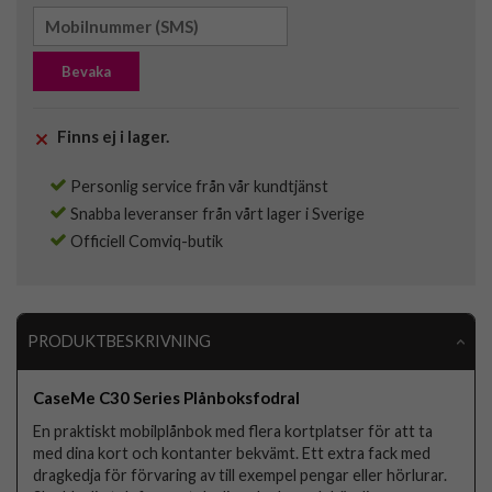
Bevaka
Finns ej i lager.
Personlig service från vår kundtjänst
Snabba leveranser från vårt lager i Sverige
Officiell Comviq-butik
PRODUKTBESKRIVNING
CaseMe C30 Series Plånboksfodral
En praktiskt mobilplånbok med flera kortplatser för att ta
med dina kort och kontanter bekvämt. Ett extra fack med
dragkedja för förvaring av till exempel pengar eller hörlurar.