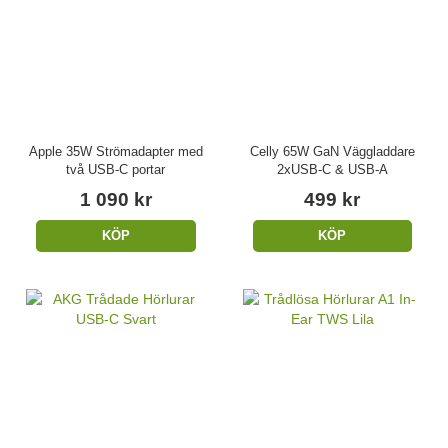
Apple 35W Strömadapter med
Celly 65W GaN Väggladdare
två USB-C portar
2xUSB-C & USB-A
1 090 kr
499 kr
KÖP
KÖP