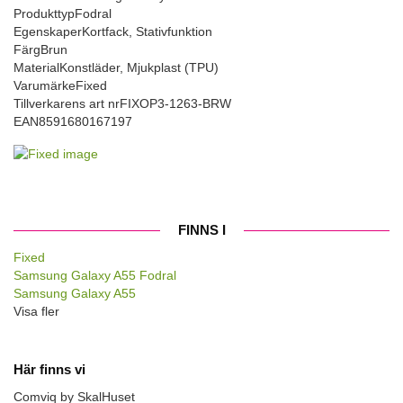
Produkttyp
Fodral
Egenskaper
Kortfack, Stativfunktion
Färg
Brun
Material
Konstläder, Mjukplast (TPU)
Varumärke
Fixed
Tillverkarens art nr
FIXOP3-1263-BRW
EAN
8591680167197
FINNS I
Fixed
Samsung Galaxy A55 Fodral
Samsung Galaxy A55
Visa fler
Här finns vi
Comviq by SkalHuset