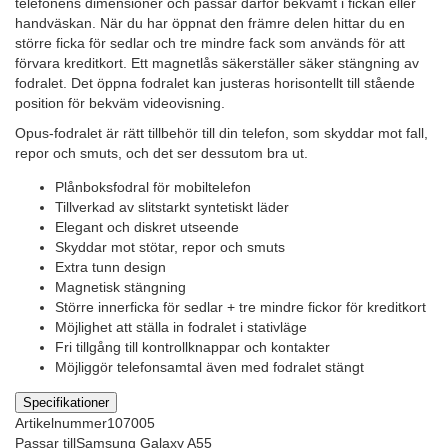
telefonens dimensioner och passar därför bekvämt i fickan eller
handväskan. När du har öppnat den främre delen hittar du en
större ficka för sedlar och tre mindre fack som används för att
förvara kreditkort. Ett magnetlås säkerställer säker stängning av
fodralet. Det öppna fodralet kan justeras horisontellt till stående
position för bekväm videovisning.
Opus-fodralet är rätt tillbehör till din telefon, som skyddar mot fall,
repor och smuts, och det ser dessutom bra ut.
Plånboksfodral för mobiltelefon
Tillverkad av slitstarkt syntetiskt läder
Elegant och diskret utseende
Skyddar mot stötar, repor och smuts
Extra tunn design
Magnetisk stängning
Större innerficka för sedlar + tre mindre fickor för kreditkort
Möjlighet att ställa in fodralet i stativläge
Fri tillgång till kontrollknappar och kontakter
Möjliggör telefonsamtal även med fodralet stängt
Specifikationer
Artikelnummer
107005
Passar till
Samsung Galaxy A55