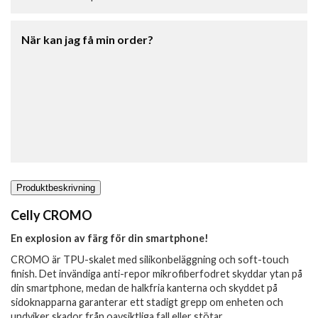
När kan jag få min order?
Produktbeskrivning
Celly CROMO
En explosion av färg för din smartphone!
CROMO är TPU-skalet med silikonbeläggning och soft-touch
finish. Det invändiga anti-repor mikrofiberfodret skyddar ytan på
din smartphone, medan de halkfria kanterna och skyddet på
sidoknapparna garanterar ett stadigt grepp om enheten och
undviker skador från oavsiktliga fall eller stötar.