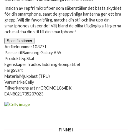
Insidan av repfri mikrofiber som säkerställer det bästa skyddet
för din smartphone, samt de greppvänliga kanterna ger ett bra
grepp. Välj din favoritfärg, matcha din stil och liva upp din
smartphones utseende! Välj bland de olika tillgängliga färgerna
och matcha din stil till din smartphone!
Specifikationer
Artikelnummer
103771
Passar till
Samsung Galaxy A55
Produkttyp
Skal
Egenskaper
Trådlös laddning-kompatibel
Färg
Svart
Material
Mjukplast (TPU)
Varumärke
Celly
Tillverkarens art nr
CROMO1064BK
EAN
8021735207023
FINNS I