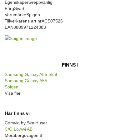
Egenskaper
Greppvänlig
Färg
Svart
Varumärke
Spigen
Tillverkarens art nr
ACS07526
EAN
8809971224383
FINNS I
Samsung Galaxy A55 Skal
Samsung Galaxy A55
Spigen
Visa fler
Här finns vi
Comviq by SkalHuset
C/O Lowwi AB
Morabergsvägen 8