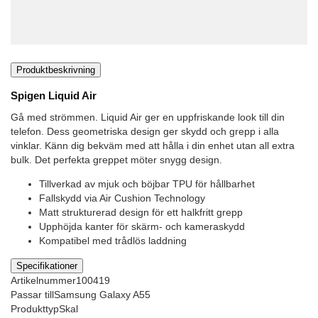
Produktbeskrivning
Spigen Liquid Air
Gå med strömmen. Liquid Air ger en uppfriskande look till din
telefon. Dess geometriska design ger skydd och grepp i alla
vinklar. Känn dig bekväm med att hålla i din enhet utan all extra
bulk. Det perfekta greppet möter snygg design.
Tillverkad av mjuk och böjbar TPU för hållbarhet
Fallskydd via Air Cushion Technology
Matt strukturerad design för ett halkfritt grepp
Upphöjda kanter för skärm- och kameraskydd
Kompatibel med trådlös laddning
Specifikationer
Artikelnummer
100419
Passar till
Samsung Galaxy A55
Produkttyp
Skal