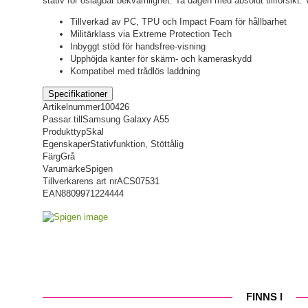
stativ för oslagbar bekvämlighet. Ta dagen med absolut tillförsikt. V
Tillverkad av PC, TPU och Impact Foam för hållbarhet
Militärklass via Extreme Protection Tech
Inbyggt stöd för handsfree-visning
Upphöjda kanter för skärm- och kameraskydd
Kompatibel med trådlös laddning
Specifikationer
Artikelnummer
100426
Passar till
Samsung Galaxy A55
Produkttyp
Skal
Egenskaper
Stativfunktion, Stöttålig
Färg
Grå
Varumärke
Spigen
Tillverkarens art nr
ACS07531
EAN
8809971224444
FINNS I