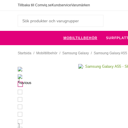
Tillbaka till Comviq.se
Kundservice
Varumärken
MOBILTILLBEHÖR
SURFPLAT
Startsida
/
Mobiltillbehör
/
Samsung Galaxy
/
Samsung Galaxy A55
Previous