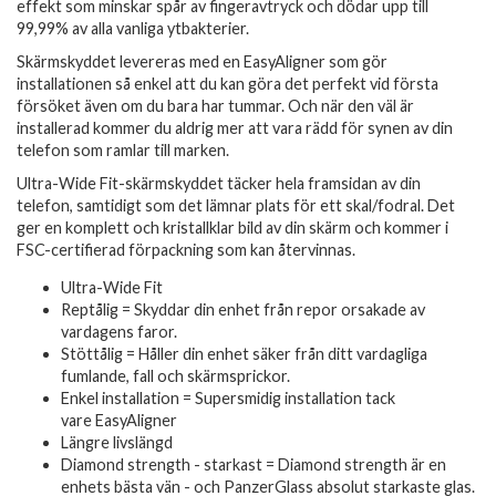
effekt som minskar spår av fingeravtryck och dödar upp till
99,99% av alla vanliga ytbakterier.
Skärmskyddet levereras med en EasyAligner som gör
installationen så enkel att du kan göra det perfekt vid första
försöket även om du bara har tummar. Och när den väl är
installerad kommer du aldrig mer att vara rädd för synen av din
telefon som ramlar till marken.
Ultra-Wide Fit-skärmskyddet täcker hela framsidan av din
telefon, samtidigt som det lämnar plats för ett skal/fodral. Det
ger en komplett och kristallklar bild av din skärm och kommer i
FSC-certifierad förpackning som kan återvinnas.
Ultra-Wide Fit
Reptålig = Skyddar din enhet från repor orsakade av
vardagens faror.
Stöttålig = Håller din enhet säker från ditt vardagliga
fumlande, fall och skärmsprickor.
Enkel installation = Supersmidig installation tack
vare EasyAligner
Längre livslängd
Diamond strength - starkast = Diamond strength är en
enhets bästa vän - och PanzerGlass absolut starkaste glas.