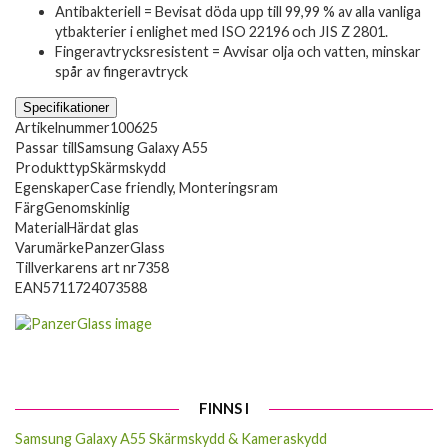
Antibakteriell = Bevisat döda upp till 99,99 % av alla vanliga
ytbakterier i enlighet med ISO 22196 och JIS Z 2801.
Fingeravtrycksresistent = Avvisar olja och vatten, minskar
spår av fingeravtryck
Specifikationer
Artikelnummer
100625
Passar till
Samsung Galaxy A55
Produkttyp
Skärmskydd
Egenskaper
Case friendly, Monteringsram
Färg
Genomskinlig
Material
Härdat glas
Varumärke
PanzerGlass
Tillverkarens art nr
7358
EAN
5711724073588
FINNS I
Samsung Galaxy A55 Skärmskydd & Kameraskydd