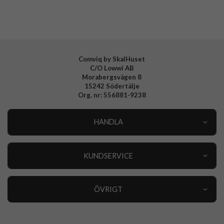
Comviq by SkalHuset
C/O Lowwi AB
Morabergsvägen 8
15242 Södertälje
Org. nr: 556881-9238
HANDLA
Outlet
Nyheter
KUNDSERVICE
Varumärken
Kundservice
Specialkategorier
90 dagars öppet köp
ÖVRIGT
Köpevillkor
Om oss
Retur
Om cookies