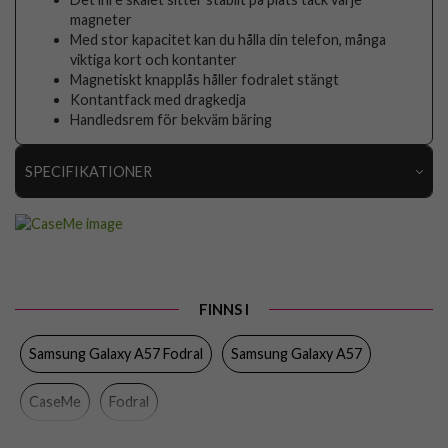
magneter
Med stor kapacitet kan du hålla din telefon, många
viktiga kort och kontanter
Magnetiskt knapplås håller fodralet stängt
Kontantfack med dragkedja
Handledsrem för bekväm bäring
SPECIFIKATIONER
Artikelnummer
117735
Passar till
Samsung Galaxy A57
Produkttyp
Fodral
FINNS I
Egenskaper
Dragkedja, Handrem, Kortfack, Löstagbart skal
Samsung Galaxy A57 Fodral
Samsung Galaxy A57
Färg
Rosa
Material
Konstläder, Mjukplast (TPU)
CaseMe
Fodral
Varumärke
CaseMe