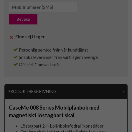
Bevaka
Finns ej i lager.
Personlig service från vår kundtjänst
Snabba leveranser från vårt lager i Sverige
Officiell Comviq-butik
PRODUKTBESKRIVNING
CaseMe 008 Series Mobilplånbok med
magnetiskt löstagbart skal
Löstagbart 2-i-1 plånboksfodral i konstläder
Det inre skalet sitter stabilt på plats tack varje