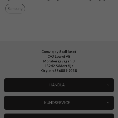
Material
Silikon
Samsung
Varumärke
Samsung
Tillverkarens art nr
EF-PA576CJEGWW
EAN
8806099037765
Comviq by SkalHuset
C/O Lowwi AB
Morabergsvägen 8
15242 Södertälje
Org. nr: 556881-9238
HANDLA
Outlet
Nyheter
KUNDSERVICE
Varumärken
Kundservice
Specialkategorier
90 dagars öppet köp