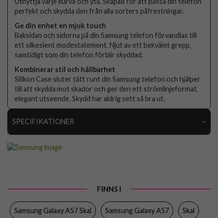
Utnyttja varje kurva och yta. Skapad för att passa din telefon
perfekt och skydda den från alla sorters påfrestningar.
Ge din enhet en mjuk touch
Baksidan och sidorna på din Samsung telefon förvandlas till
ett silkeslent modestatement. Njut av ett bekvämt grepp,
samtidigt som din telefon förblir skyddad.
Kombinerar stil och hållbarhet
Silikon Case sluter tätt runt din Samsung telefon och hjälper
till att skydda mot skador och ger den ett strömlinjeformat,
elegant utseende. Skydd har aldrig sett så bra ut.
SPECIFIKATIONER
Artikelnummer
117596
Passar till
Samsung Galaxy A57
Produkttyp
Skal
FINNS I
Egenskaper
Greppvänlig
Samsung Galaxy A57 Skal
Samsung Galaxy A57
Skal
Färg
Grå