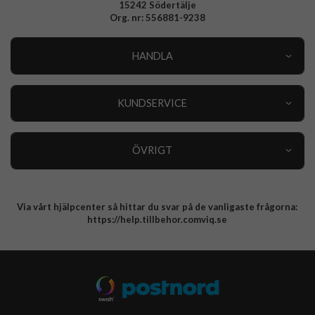
15242 Södertälje
Org. nr: 556881-9238
HANDLA
Outlet
Nyheter
KUNDSERVICE
Varumärken
Kundservice
Specialkategorier
90 dagars öppet köp
ÖVRIGT
Köpevillkor
Om oss
Retur
Om cookies
Via vårt hjälpcenter så hittar du svar på de vanligaste frågorna:
Integritetspolicy
https://help.tillbehor.comviq.se