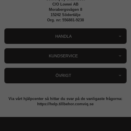
C/O Lowwi AB
Morabergsvägen 8
15242 Södertälje
Org. nr: 556881-9238
HANDLA
Outlet
Nyheter
KUNDSERVICE
Varumärken
Kundservice
Specialkategorier
90 dagars öppet köp
ÖVRIGT
Köpevillkor
Om oss
Retur
Om cookies
Via vårt hjälpcenter så hittar du svar på de vanligaste frågorna:
Integritetspolicy
https://help.tillbehor.comviq.se