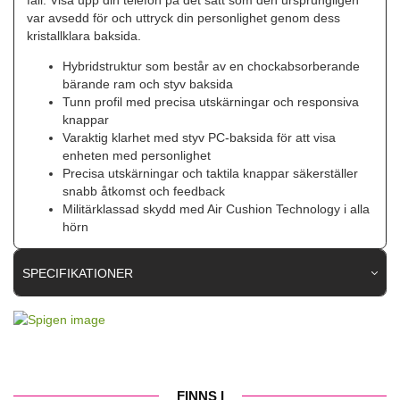
var avsedd för och uttryck din personlighet genom dess
kristallklara baksida.
Hybridstruktur som består av en chockabsorberande
bärande ram och styv baksida
Tunn profil med precisa utskärningar och responsiva
knappar
Varaktig klarhet med styv PC-baksida för att visa
enheten med personlighet
Precisa utskärningar och taktila knappar säkerställer
snabb åtkomst och feedback
Militärklassad skydd med Air Cushion Technology i alla
hörn
SPECIFIKATIONER
Artikelnummer
47223
Passar till
Samsung Galaxy Note 20
Produkttyp
Skal
FINNS I