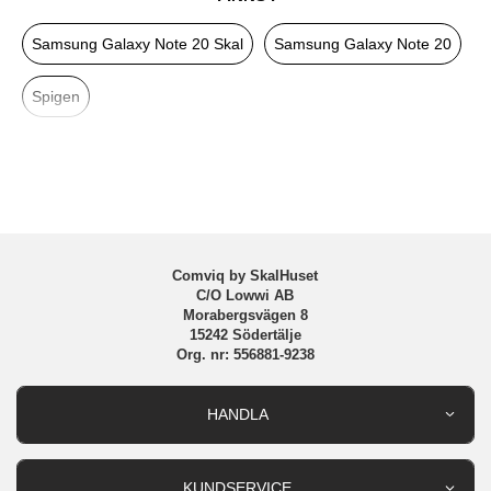
Egenskaper
Trådlös laddning-kompatibel
Samsung Galaxy Note 20 Skal
Samsung Galaxy Note 20
Färg
Svart
Material
Hårdplast (PC), Mjukplast (TPU)
Spigen
Varumärke
Spigen
Tillverkarens art nr
ACS01426
EAN
8809710754188
Comviq by SkalHuset
C/O Lowwi AB
Morabergsvägen 8
15242 Södertälje
Org. nr: 556881-9238
HANDLA
Outlet
Nyheter
KUNDSERVICE