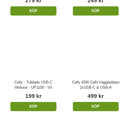
279 kr
249 kr
KÖP
KÖP
Celly - Trådade USB-C
Celly 65W GaN Väggladdare
Hörlurar - UP1100 - Vit
2xUSB-C & USB-A
199 kr
499 kr
KÖP
KÖP