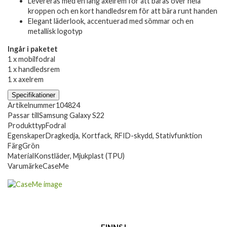
Levereras med en lång axelrem för att bäras över hela
kroppen och en kort handledsrem för att bära runt handen
Elegant läderlook, accentuerad med sömmar och en
metallisk logotyp
Ingår i paketet
1 x mobilfodral
1 x handledsrem
1 x axelrem
Specifikationer
Artikelnummer
104824
Passar till
Samsung Galaxy S22
Produkttyp
Fodral
Egenskaper
Dragkedja, Kortfack, RFID-skydd, Stativfunktion
Färg
Grön
Material
Konstläder, Mjukplast (TPU)
Varumärke
CaseMe