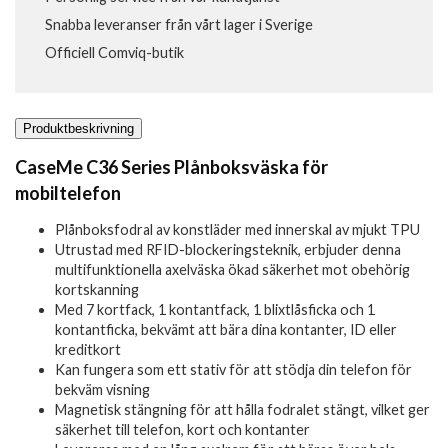
Snabba leveranser från vårt lager i Sverige
Officiell Comviq-butik
Produktbeskrivning
CaseMe C36 Series Plånboksväska för
mobiltelefon
Plånboksfodral av konstläder med innerskal av mjukt TPU
Utrustad med RFID-blockeringsteknik, erbjuder denna
multifunktionella axelväska ökad säkerhet mot obehörig
kortskanning
Med 7 kortfack, 1 kontantfack, 1 blixtlåsficka och 1
kontantficka, bekvämt att bära dina kontanter, ID eller
kreditkort
Kan fungera som ett stativ för att stödja din telefon för
bekväm visning
Magnetisk stängning för att hålla fodralet stängt, vilket ger
säkerhet till telefon, kort och kontanter