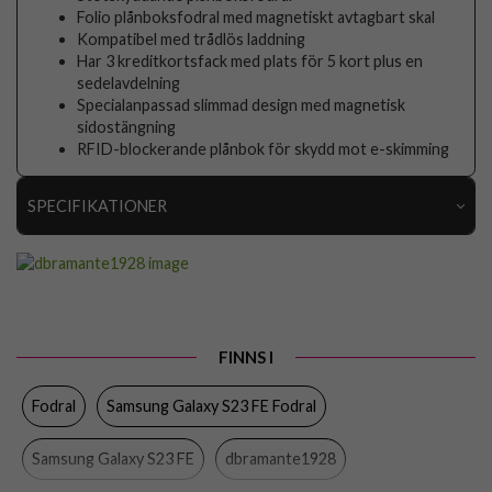
Folio plånboksfodral med magnetiskt avtagbart skal
Kompatibel med trådlös laddning
Har 3 kreditkortsfack med plats för 5 kort plus en
sedelavdelning
Specialanpassad slimmad design med magnetisk
sidostängning
RFID-blockerande plånbok för skydd mot e-skimming
SPECIFIKATIONER
Artikelnummer
100611
Passar till
Samsung Galaxy S23 FE
Produkttyp
Fodral
FINNS I
Egenskaper
Kortfack, Löstagbart skal, RFID-skydd
Fodral
Samsung Galaxy S23 FE Fodral
Färg
Svart
Material
Återvunnen plast, Äkta läder
Samsung Galaxy S23 FE
dbramante1928
Varumärke
dbramante1928