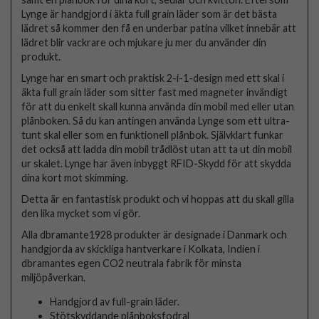
Lynge är handgjord i äkta full grain läder som är det bästa
lädret så kommer den få en underbar patina vilket innebär att
lädret blir vackrare och mjukare ju mer du använder din
produkt.
Lynge har en smart och praktisk 2-i-1-design med ett skal i
äkta full grain läder som sitter fast med magneter invändigt
för att du enkelt skall kunna använda din mobil med eller utan
plånboken. Så du kan antingen använda Lynge som ett ultra-
tunt skal eller som en funktionell plånbok. Självklart funkar
det också att ladda din mobil trådlöst utan att ta ut din mobil
ur skalet. Lynge har även inbyggt RFID-Skydd för att skydda
dina kort mot skimming.
Detta är en fantastisk produkt och vi hoppas att du skall gilla
den lika mycket som vi gör.
Alla dbramante1928 produkter är designade i Danmark och
handgjorda av skickliga hantverkare i Kolkata, Indien i
dbramantes egen CO2 neutrala fabrik för minsta
miljöpåverkan.
Handgjord av full-grain läder.
Stötskyddande plånboksfodral