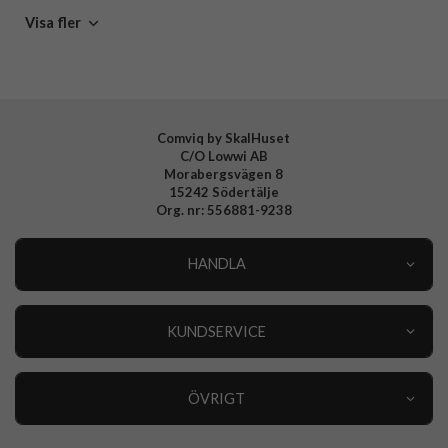
Samsung Galaxy
Mobiltillbehör
Visa fler
Tillverkarens art nr
LYSFGTBL1996
EAN
5711428019967
Comviq by SkalHuset
C/O Lowwi AB
Morabergsvägen 8
15242 Södertälje
Org. nr: 556881-9238
HANDLA
Outlet
Nyheter
KUNDSERVICE
Varumärken
Kundservice
Specialkategorier
90 dagars öppet köp
ÖVRIGT
Köpevillkor
Om oss
Retur