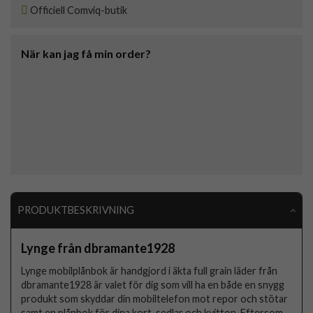
Officiell Comviq-butik
När kan jag få min order?
PRODUKTBESKRIVNING
Lynge från dbramante1928
Lynge mobilplånbok är handgjord i äkta full grain läder från
dbramante1928 är valet för dig som vill ha en både en snygg
produkt som skyddar din mobiltelefon mot repor och stötar
samt en plånbok för dina kort, sedlar och kvitton. Eftersom