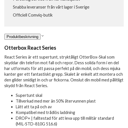
Snabba leveranser från vårt lager i Sverige
Officiell Comviq-butik
Produktbeskrivning
Otterbox React Series
React Series är ett supertunt, stryktåligt OtterBox-Skal som
skyddar din telefon mot fall och repor. Dess solida form i en del
har utformats för att passa perfekt på din mobil, och dess mjuka
kanter ger ett fantastiskt grepp. Skalet är enkelt att montera och
den glider smidigt in och ur fickorna. Omslut din mobil med pålitligt
skydd från React Series.
Supertunt skal
Tillverkad med mer än 50% återvunnen plast
Lätt att ta på och av
Kompatibel med trådlös laddning
DROP+ | falltestad för att leva upp till militär standard
(MIL-STD-810G 516.6)