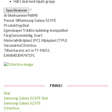
Hårt skal med mjukt grepp
Specifikationer
Artikelnummer
96898
Passar till
Samsung Galaxy S23 FE
Produkttyp
Skal
Egenskaper
Trådlös laddning-kompatibel
Färg
Genomskinlig, Svart
Material
Hårdplast (PC), Mjukplast (TPU)
Varumärke
Otterbox
Tillverkarens art nr
77-94251
EAN
840304747191
FINNS I
Skal
Samsung Galaxy S23 FE Skal
Samsung Galaxy S23 FE
Otterbox