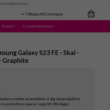
Personlig kundservice
↪️ Tillbaka till Comviq.se
ÖVRIGT
TILLBEHÖRSPAKET
sung Galaxy S23 FE - Skal -
- Graphite
t
tadress nedan så meddelar vi dig om produkten
in e-postadress sparas i upp till 180 dagar.