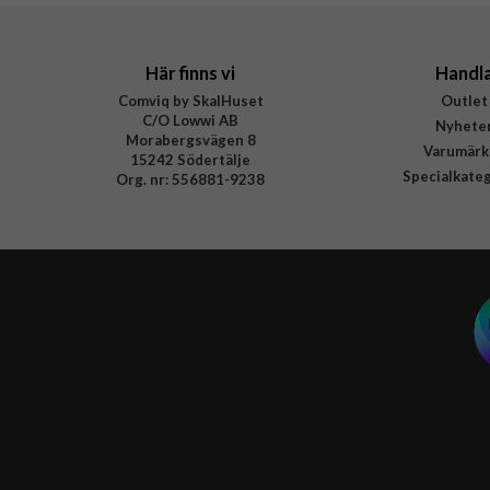
EAN
Här finns vi
Handl
Comviq by SkalHuset
Outlet
C/O Lowwi AB
Nyhete
Morabergsvägen 8
Varumärk
15242 Södertälje
Specialkate
Org. nr: 556881-9238