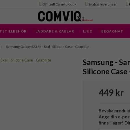
Officiell Comviq-butik
Snabba leveranser
TETILLBEHÖR
LADDARE & KABLAR
LJUD
BEGAGNAT
/
- Samsung Galaxy S23 FE - Skal - Silicone Case - Graphite
Samsung - Sam
Silicone Case 
449 kr
Bevaka produk
Ange din e-pos
finns i lager! D