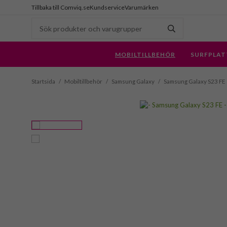
Tillbaka till Comviq.se
Kundservice
Varumärken
MOBILTILLBEHÖR
SURFPLAT
Startsida
/
Mobiltillbehör
/
Samsung Galaxy
/
Samsung Galaxy S23 FE