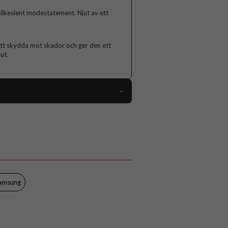
silkeslent modestatement. Njut av ett
l att skydda mot skador och ger den ett
ut.
97842
Samsung Galaxy S23 FE
Skal
Trådlös laddning-kompatibel
Svart
amsung
Silikon
Samsung
EF-PS711TBEGWW