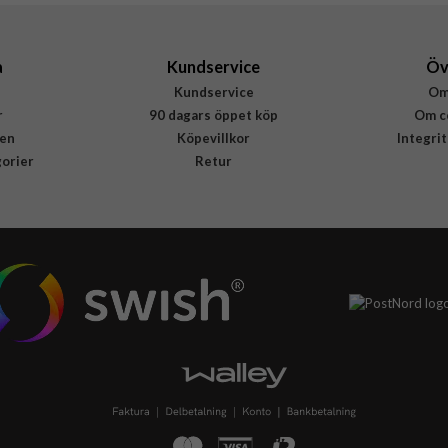
8806095227887
a
Kundservice
Öv
Kundservice
Om
r
90 dagars öppet köp
Om c
en
Köpevillkor
Integri
gorier
Retur