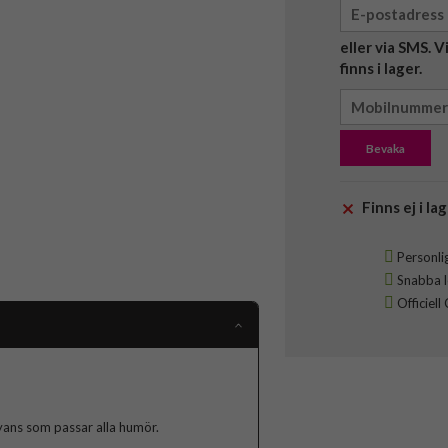
eller via SMS. 
finns i lager.
Bevaka
Finns ej i lag
Personlig
Snabba le
Officiell
nyans som passar alla humör.