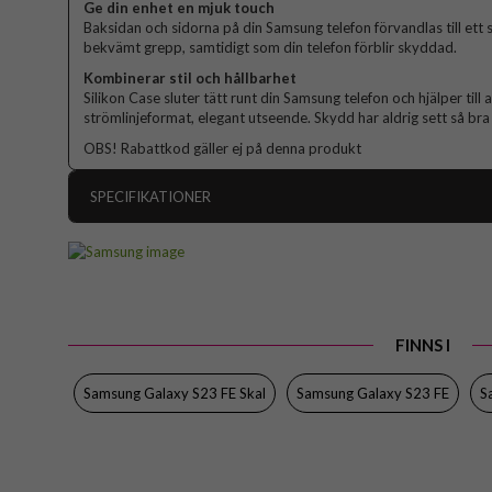
Ge din enhet en mjuk touch
Baksidan och sidorna på din Samsung telefon förvandlas till ett 
bekvämt grepp, samtidigt som din telefon förblir skyddad.
Kombinerar stil och hållbarhet
Silikon Case sluter tätt runt din Samsung telefon och hjälper til
strömlinjeformat, elegant utseende. Skydd har aldrig sett så bra 
OBS! Rabattkod gäller ej på denna produkt
SPECIFIKATIONER
Artikelnummer
Passar till
Produkttyp
FINNS I
Egenskaper
Färg
Samsung Galaxy S23 FE Skal
Samsung Galaxy S23 FE
S
Material
Varumärke
Tillverkarens art nr