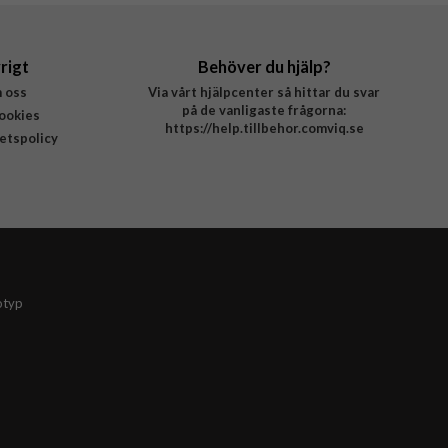
rigt
Behöver du hjälp?
 oss
Via vårt hjälpcenter så hittar du svar
på de vanligaste frågorna:
ookies
https://help.tillbehor.comviq.se
tetspolicy