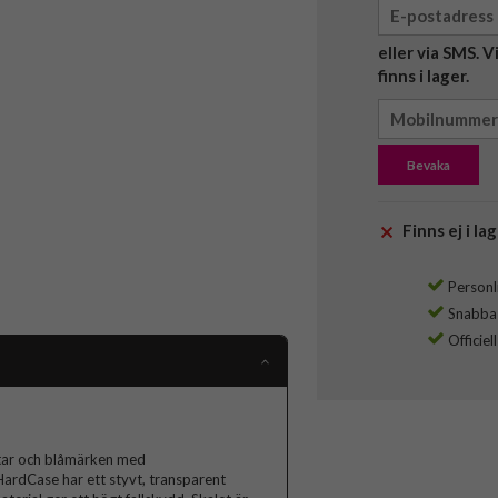
eller via SMS. 
finns i lager.
Bevaka
Finns ej i lag
Personli
Snabba l
Officiel
ötar och blåmärken med
HardCase har ett styvt, transparent