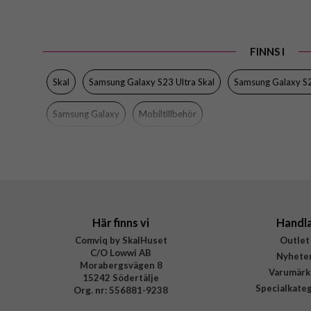
Passar till
Produkttyp
FINNS I
Egenskaper
Färg
Skal
Samsung Galaxy S23 Ultra Skal
Samsung Galaxy S2
Material
Samsung Galaxy
Mobiltillbehör
Varumärke
Tillverkarens art nr
EAN
Här finns vi
Handl
Comviq by SkalHuset
Outlet
C/O Lowwi AB
Nyhete
Morabergsvägen 8
Varumärk
15242 Södertälje
Specialkate
Org. nr: 556881-9238