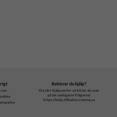
rigt
Behöver du hjälp?
 oss
Via vårt hjälpcenter så hittar du svar
på de vanligaste frågorna:
ookies
https://help.tillbehor.comviq.se
tetspolicy