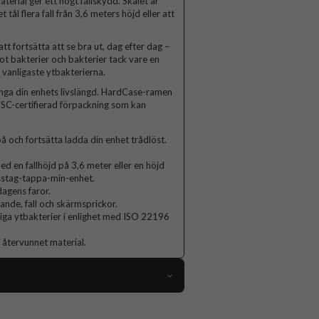
rial ger ett högt fallskydd. Skalet är
 tål flera fall från 3,6 meters höjd eller att
tt fortsätta att se bra ut, dag efter dag –
t bakterier och bakterier tack vare en
 vanligaste ytbakterierna.
nga din enhets livslängd. HardCase-ramen
FSC-certifierad förpackning som kan
å och fortsätta ladda din enhet trådlöst.
 en fallhöjd på 3,6 meter eller en höjd
isstag-tappa-min-enhet.
agens faror.
lande, fall och skärmsprickor.
nliga ytbakterier i enlighet med ISO 22196
 återvunnet material.
82556