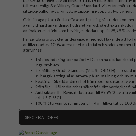
bakstycke omgivet av en mjukare ram. Denna kombination av mate
falltestat enligt 3 x Military Grade Standard, vilket innebär att det
sitta-på-balkong-och-misstag-tappa-min-apparat typ av höjd.
Och till råga på allt är HardCase anti-gulning så att det kommer a
även vid hård användning. Fodralet ger också ett extra skydd mo
antibakteriell effekt som bevisligen dödar upp till 99,99 % av de
PanzerGlass produkter är designade med ett åtagande att förlä
är tillverkad av 100% återvunnet material och skalet kommer i 
återvinnas.
Trådlös laddning kompatibel = Du kan ha det här skalet p
Inga problem.
3 x Military Grade Standard (MIL-STD-810H) = Testad med
av bergsklättring-eller-arbete-på-en-ställning-och-av m
Reptålig = Skyddar din enhet från repor orsakade av vard
Stöttålig = Håller din enhet säker från ditt vardagliga fum
Antibakteriell = Bevisat döda upp till 99,99 % av alla va
och JIS Z 2801.
100 % återvunnet rammaterial = Ram tillverkat av 100 %
SPECIFIKATIONER
Artikelnummer