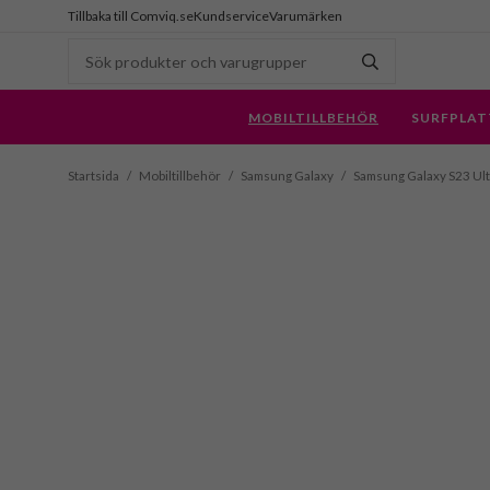
Tillbaka till Comviq.se
Kundservice
Varumärken
MOBILTILLBEHÖR
SURFPLAT
Startsida
/
Mobiltillbehör
/
Samsung Galaxy
/
Samsung Galaxy S23 Ult