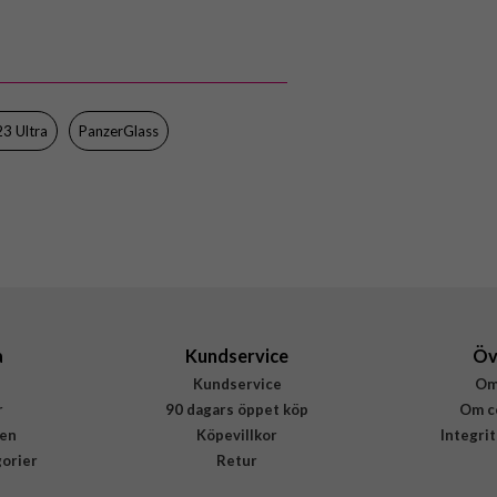
Samsung Galaxy S23 Ultra
Skal
Trådlös laddning-kompatibel
Genomskinlig
3 Ultra
PanzerGlass
Hårdplast (PC), Mjukplast (TPU)
PanzerGlass
435
5711724004353
a
Kundservice
Öv
Kundservice
Om
r
90 dagars öppet köp
Om c
en
Köpevillkor
Integri
gorier
Retur