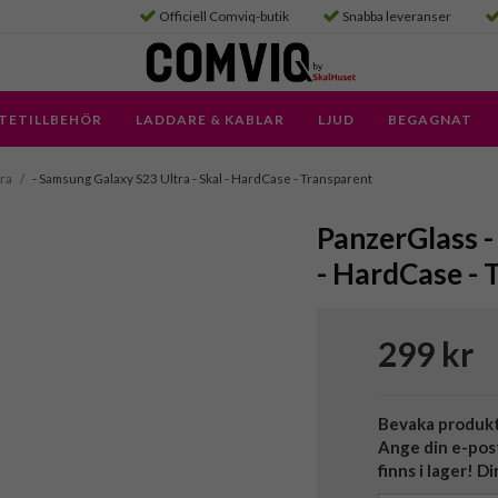
Officiell Comviq-butik
Snabba leveranser
TETILLBEHÖR
LADDARE & KABLAR
LJUD
BEGAGNAT
ra
/
- Samsung Galaxy S23 Ultra - Skal - HardCase - Transparent
PanzerGlass -
- HardCase - 
299 kr
Bevaka produk
Ange din e-pos
finns i lager! D