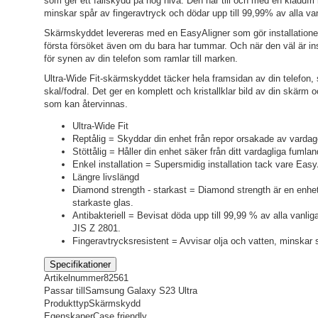
som ger ett fallskydd på hög nivå. Den har till och med en kladdfri
minskar spår av fingeravtryck och dödar upp till 99,99% av alla van
Skärmskyddet levereras med en EasyAligner som gör installationen
första försöket även om du bara har tummar. Och när den väl är in
för synen av din telefon som ramlar till marken.
Ultra-Wide Fit-skärmskyddet täcker hela framsidan av din telefon, 
skal/fodral. Det ger en komplett och kristallklar bild av din skärm
som kan återvinnas.
Ultra-Wide Fit
Reptålig = Skyddar din enhet från repor orsakade av vardag
Stöttålig = Håller din enhet säker från ditt vardagliga fumla
Enkel installation = Supersmidig installation tack vare Easy
Längre livslängd
Diamond strength - starkast = Diamond strength är en enhe
starkaste glas.
Antibakteriell = Bevisat döda upp till 99,99 % av alla vanli
JIS Z 2801.
Fingeravtrycksresistent = Avvisar olja och vatten, minskar 
Specifikationer
Artikelnummer
82561
Passar till
Samsung Galaxy S23 Ultra
Produkttyp
Skärmskydd
Egenskaper
Case friendly