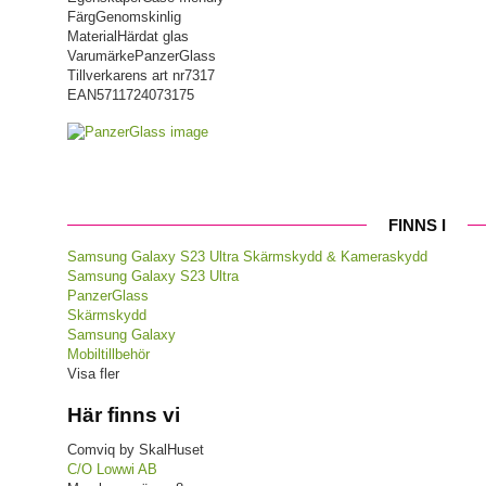
Färg
Genomskinlig
Material
Härdat glas
Varumärke
PanzerGlass
Tillverkarens art nr
7317
EAN
5711724073175
FINNS I
Samsung Galaxy S23 Ultra Skärmskydd & Kameraskydd
Samsung Galaxy S23 Ultra
PanzerGlass
Skärmskydd
Samsung Galaxy
Mobiltillbehör
Visa fler
Här finns vi
Comviq by SkalHuset
C/O Lowwi AB