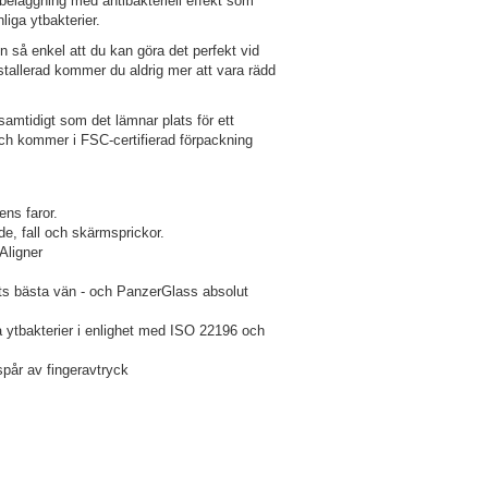
 beläggning med antibakteriell effekt som
liga ytbakterier.
 så enkel att du kan göra det perfekt vid
stallerad kommer du aldrig mer att vara rädd
samtidigt som det lämnar plats för ett
 och kommer i FSC-certifierad förpackning
ens faror.
nde, fall och skärmsprickor.
Aligner
ts bästa vän - och PanzerGlass absolut
ga ytbakterier i enlighet med ISO 22196 och
spår av fingeravtryck