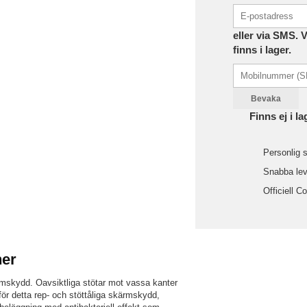
eller via SMS. 
finns i lager.
Bevaka
Finns ej i la
Personlig s
Snabba leve
Officiell C
ner
mskydd. Oavsiktliga stötar mot vassa kanter
 för detta rep- och stöttåliga skärmskydd,