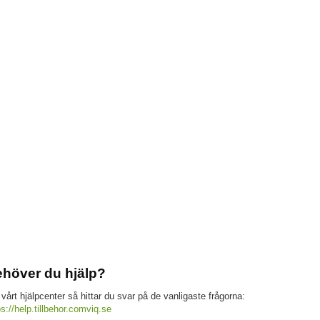
höver du hjälp?
 vårt hjälpcenter så hittar du svar på de vanligaste frågorna:
ps://help.tillbehor.comviq.se