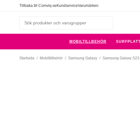
Tillbaka till Comviq.se
Kundservice
Varumärken
MOBILTILLBEHÖR
SURFPLAT
Startsida
/
Mobiltillbehör
/
Samsung Galaxy
/
Samsung Galaxy S23 