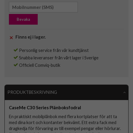
Bevaka
Finns ej i lager.
Personlig service från vår kundtjänst
Snabba leveranser från vårt lager i Sverige
Officiell Comviq-butik
PRODUKTBESKRIVNING
CaseMe C30 Series Plånboksfodral
En praktiskt mobilplånbok med flera kortplatser för att ta
med dina kort och kontanter bekvämt. Ett extra fack med
dragkedja för förvaring av till exempel pengar eller hörlurar.