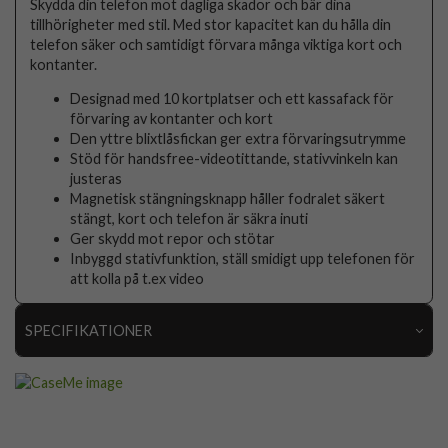
Skydda din telefon mot dagliga skador och bär dina
tillhörigheter med stil. Med stor kapacitet kan du hålla din
telefon säker och samtidigt förvara många viktiga kort och
kontanter.
Designad med 10 kortplatser och ett kassafack för
förvaring av kontanter och kort
Den yttre blixtlåsfickan ger extra förvaringsutrymme
Stöd för handsfree-videotittande, stativvinkeln kan
justeras
Magnetisk stängningsknapp håller fodralet säkert
stängt, kort och telefon är säkra inuti
Ger skydd mot repor och stötar
Inbyggd stativfunktion, ställ smidigt upp telefonen för
att kolla på t.ex video
SPECIFIKATIONER
Artikelnummer
86133
Passar till
Samsung Galaxy S23
Produkttyp
Fodral