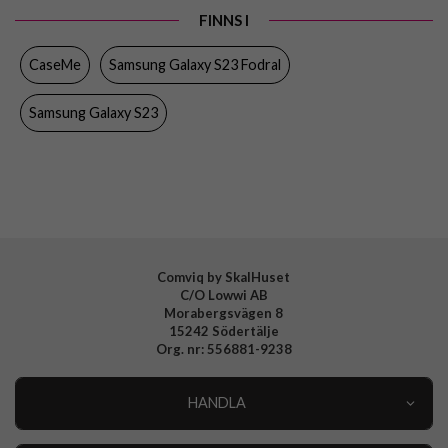
FINNS I
Egenskaper
Dragkedja, Kortfack, Stativfunktion
CaseMe
Samsung Galaxy S23 Fodral
Färg
Blå
Material
Konstläder, Mjukplast (TPU)
Samsung Galaxy S23
Varumärke
CaseMe
Comviq by SkalHuset
C/O Lowwi AB
Morabergsvägen 8
15242 Södertälje
Org. nr: 556881-9238
HANDLA
Outlet