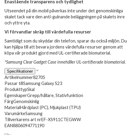
Enastående transparens och tydlighet
Utseendet på din mobil påverkas inte under det genomskinliga
skalet tack vare den anti-gulnande beläggningen på skalets inre
och yttre yta.
Vi förvandlar skräp till värdefulla resurser
Samtidigt som du skyddar din telefon, sparar du också miljön. Du
kan hjälpa till att bevara jordens värdefulla resurser genom att
köpa vår produkt gjord med UL-certifierade biomaterial.
*Samsung Clear Gadget Case innehåller UL-certifierade biomaterial.
Specifikationer
Artikelnummer
82705
Passar till
Samsung Galaxy S23
Produkttyp
Skal
Egenskaper
Grepp/hållare, Stativfunktion
Färg
Genomskinlig
Material
Hårdplast (PC), Mjukplast (TPU)
Varumärke
Samsung
Tillverkarens art nr
EF-XS911CTEGWW
EAN
8806094771190