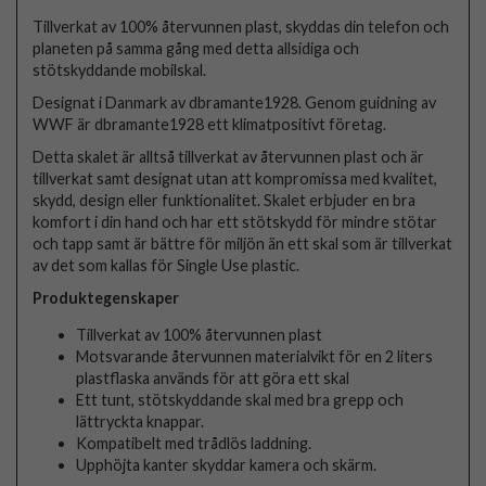
Tillverkat av 100% återvunnen plast, skyddas din telefon och
planeten på samma gång med detta allsidiga och
stötskyddande mobilskal.
Designat i Danmark av dbramante1928. Genom guidning av
WWF är dbramante1928 ett klimatpositivt företag.
Detta skalet är alltså tillverkat av återvunnen plast och är
tillverkat samt designat utan att kompromissa med kvalitet,
skydd, design eller funktionalitet. Skalet erbjuder en bra
komfort i din hand och har ett stötskydd för mindre stötar
och tapp samt är bättre för miljön än ett skal som är tillverkat
av det som kallas för Single Use plastic.
Produktegenskaper
Tillverkat av 100% återvunnen plast
Motsvarande återvunnen materialvikt för en 2 liters
plastflaska används för att göra ett skal
Ett tunt, stötskyddande skal med bra grepp och
lättryckta knappar.
Kompatibelt med trådlös laddning.
Upphöjta kanter skyddar kamera och skärm.