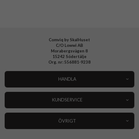
Tillverkarens art nr
GLSSPISA1726
EAN
5711428017260
Comviq by SkalHuset
C/O Lowwi AB
Morabergsvägen 8
15242 Södertälje
Org. nr: 556881-9238
HANDLA
Outlet
Nyheter
KUNDSERVICE
Varumärken
Kundservice
Specialkategorier
90 dagars öppet köp
ÖVRIGT
Köpevillkor
Om oss
Retur
Om cookies