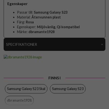
Egenskaper
Passar till:
Samsung Galaxy S23
Material:
Återvunnen plast
Färg:
Rosa
Egenskaper:
Miljövänlig, Qi kompatibel
Märke:
dbramante1928
SPECIFIKATIONER
Artikelnummer
82513
Passar till
Samsung Galaxy S23
Produkttyp
Skal
FINNS I
Egenskaper
Miljövänlig, Trådlös laddning-kompatibel
Samsung Galaxy S23 Skal
Samsung Galaxy S23
Färg
Rosa
Material
Återvunnen plast
dbramante1928
Varumärke
dbramante1928