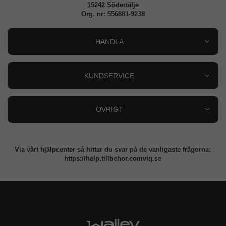
15242 Södertälje
Org. nr: 556881-9238
HANDLA
Outlet
Nyheter
KUNDSERVICE
Varumärken
Kundservice
Specialkategorier
90 dagars öppet köp
ÖVRIGT
Köpevillkor
Om oss
Retur
Om cookies
Via vårt hjälpcenter så hittar du svar på de vanligaste frågorna:
Integritetspolicy
https://help.tillbehor.comviq.se