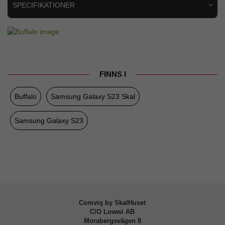
SPECIFIKATIONER
Artikelnummer
82429
Passar till
Samsung Galaxy S23
Produkttyp
Skal
FINNS I
Egenskaper
Trådlös laddning-kompatibel
Buffalo
Samsung Galaxy S23 Skal
Färg
Brun
Material
Konstläder, Mjukplast (TPU)
Samsung Galaxy S23
Varumärke
Buffalo
Tillverkarens art nr
590099
EAN
7319925900993
Comviq by SkalHuset
C/O Lowwi AB
Morabergsvägen 8