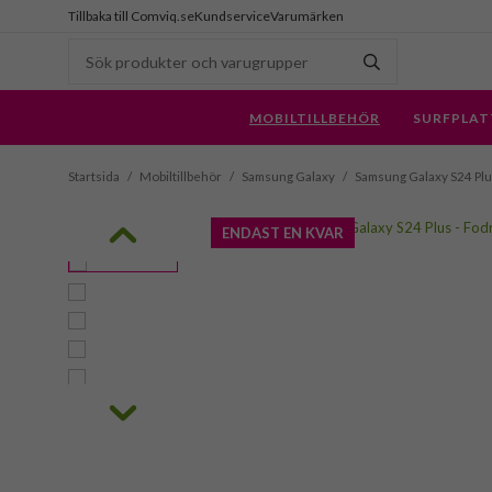
Tillbaka till Comviq.se
Kundservice
Varumärken
MOBILTILLBEHÖR
SURFPLAT
Startsida
/
Mobiltillbehör
/
Samsung Galaxy
/
Samsung Galaxy S24 Pl
ENDAST EN KVAR