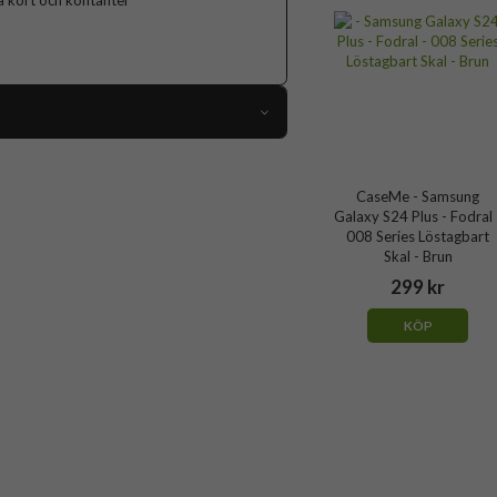
ga kort och kontanter
101718
Samsung Galaxy S24 Plus
CaseMe - Samsung
Galaxy S24 Plus - Fodral 
Fodral
008 Series Löstagbart
Skal - Brun
Handrem, Kortfack, Löstagbart skal
299 kr
Röd
KÖP
Konstläder, Mjukplast (TPU)
CaseMe