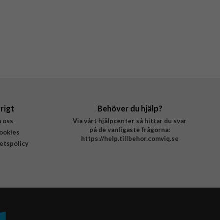
rigt
Behöver du hjälp?
 oss
Via vårt hjälpcenter så hittar du svar
på de vanligaste frågorna:
ookies
https://help.tillbehor.comviq.se
tetspolicy