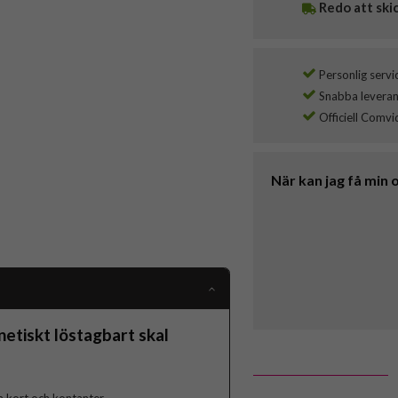
Redo att ski
Personlig servi
Snabba leverans
Officiell Comvi
När kan jag få min 
tiskt löstagbart skal