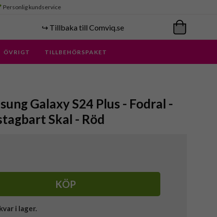
Personlig kundservice
↪️ Tillbaka till Comviq.se
ÖVRIGT
TILLBEHÖRSPAKET
ung Galaxy S24 Plus - Fodral -
stagbart Skal - Röd
KÖP
kvar i lager.