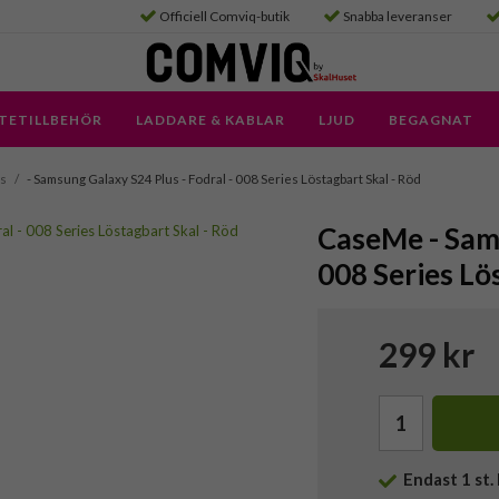
Officiell Comviq-butik
Snabba leveranser
TETILLBEHÖR
LADDARE & KABLAR
LJUD
BEGAGNAT
us
/
- Samsung Galaxy S24 Plus - Fodral - 008 Series Löstagbart Skal - Röd
CaseMe - Sams
008 Series Lö
299 kr
Endast
1
st. 