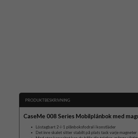
PRODUKTBESKRIVNING
CaseMe 008 Series Mobilplånbok med magne
Löstagbart 2-i-1 plånboksfodral i konstläder
Det inre skalet sitter stabilt på plats tack varje magneter