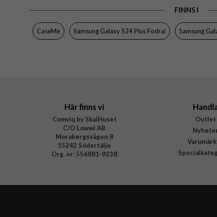
FINNS I
CaseMe
Samsung Galaxy S24 Plus Fodral
Samsung Gala
Här finns vi
Handl
Comviq by SkalHuset
Outlet
C/O Lowwi AB
Nyhete
Morabergsvägen 8
Varumärk
15242 Södertälje
Specialkate
Org. nr: 556881-9238