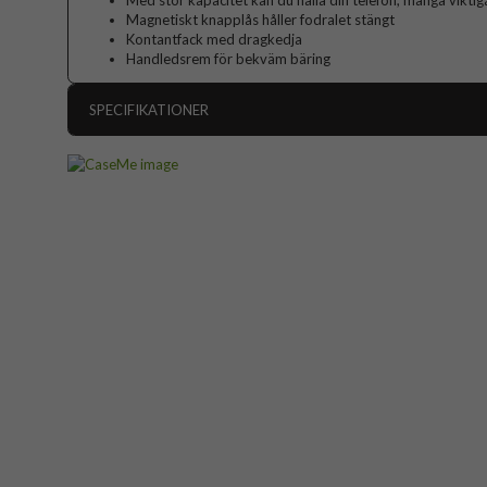
Med stor kapacitet kan du hålla din telefon, många vikti
Magnetiskt knapplås håller fodralet stängt
Kontantfack med dragkedja
Handledsrem för bekväm bäring
SPECIFIKATIONER
Artikelnummer
Passar till
Produkttyp
Egenskaper
Färg
Material
Varumärke