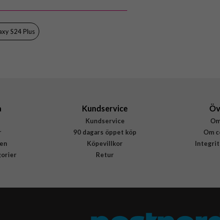
xy S24 Plus
a
Kundservice
Öv
Kundservice
Om
r
90 dagars öppet köp
Om c
en
Köpevillkor
Integri
gorier
Retur