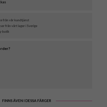
ckas
ce från vår kundtjänst
er från vårt lager i Sverige
q-butik
order?
FINNS ÄVEN I DESSA FÄRGER