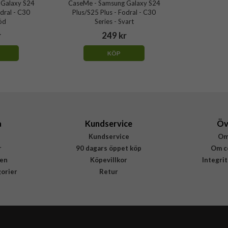
 Galaxy S24
CaseMe - Samsung Galaxy S24
odral - C30
Plus/S25 Plus - Fodral - C30
Röd
Series - Svart
r
249 kr
KÖP
a
Kundservice
Öv
Kundservice
Om
r
90 dagars öppet köp
Om c
en
Köpevillkor
Integri
gorier
Retur