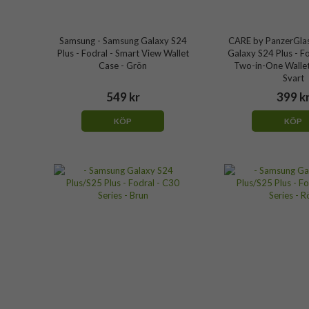
Samsung - Samsung Galaxy S24
CARE by PanzerGlas
Plus - Fodral - Smart View Wallet
Galaxy S24 Plus - F
Case - Grön
Two-in-One Wallet
Svart
549 kr
399 k
KÖP
KÖP