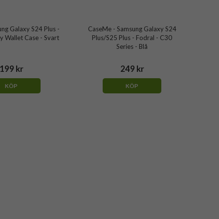
ung Galaxy S24 Plus -
CaseMe - Samsung Galaxy S24
ly Wallet Case - Svart
Plus/S25 Plus - Fodral - C30
Series - Blå
199 kr
249 kr
KÖP
KÖP