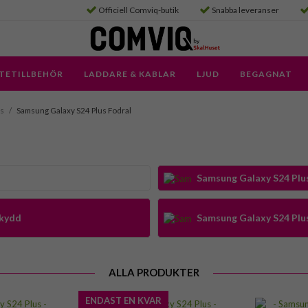
Officiell Comviq-butik
Snabba leveranser
TETILLBEHÖR
LADDARE & KABLAR
LJUD
BEGAGNAT
us
/
Samsung Galaxy S24 Plus Fodral
Samsung Galaxy S24 Plus
skydd
Samsung Galaxy S24 Plus
ALLA PRODUKTER
ENDAST EN KVAR