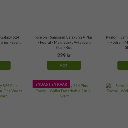
 Galaxy S24
Rvelon - Samsung Galaxy S24 Plus
Rvelon - Sam
eries - Svart
- Fodral - Magnetiskt Avtagbart
- Fodral - 
Skal - Röd
S
r
229 kr
KÖP
ENDAST EN KVAR