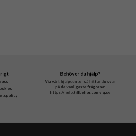
rigt
Behöver du hjälp?
 oss
Via vårt hjälpcenter så hittar du svar
på de vanligaste frågorna:
ookies
https://help.tillbehor.comviq.se
tetspolicy