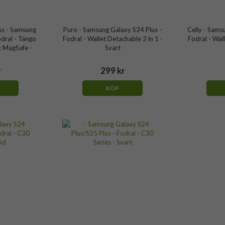
s - Samsung
Puro - Samsung Galaxy S24 Plus -
Celly - Sams
odral - Tango
Fodral - Wallet Detachable 2 in 1 -
Fodral - Wal
 MagSafe -
Svart
r
299 kr
KÖP