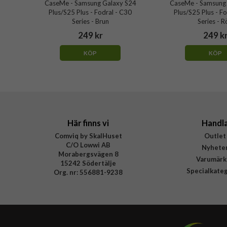
CaseMe - Samsung Galaxy S24
CaseMe - Samsung
Plus/S25 Plus - Fodral - C30
Plus/S25 Plus - F
Series - Brun
Series - 
249 kr
249 k
KÖP
KÖP
Här finns vi
Handl
Comviq by SkalHuset
Outlet
C/O Lowwi AB
Nyhete
Morabergsvägen 8
Varumärk
15242 Södertälje
Specialkate
Org. nr: 556881-9238