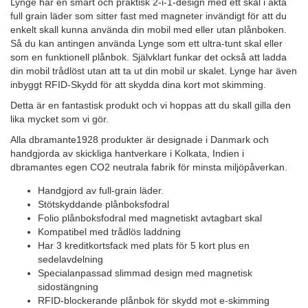
Lynge har en smart och praktisk 2-i-1-design med ett skal i äkta
full grain läder som sitter fast med magneter invändigt för att du
enkelt skall kunna använda din mobil med eller utan plånboken.
Så du kan antingen använda Lynge som ett ultra-tunt skal eller
som en funktionell plånbok. Självklart funkar det också att ladda
din mobil trådlöst utan att ta ut din mobil ur skalet. Lynge har även
inbyggt RFID-Skydd för att skydda dina kort mot skimming.
Detta är en fantastisk produkt och vi hoppas att du skall gilla den
lika mycket som vi gör.
Alla dbramante1928 produkter är designade i Danmark och
handgjorda av skickliga hantverkare i Kolkata, Indien i
dbramantes egen CO2 neutrala fabrik för minsta miljöpåverkan.
Handgjord av full-grain läder.
Stötskyddande plånboksfodral
Folio plånboksfodral med magnetiskt avtagbart skal
Kompatibel med trådlös laddning
Har 3 kreditkortsfack med plats för 5 kort plus en
sedelavdelning
Specialanpassad slimmad design med magnetisk
sidostängning
RFID-blockerande plånbok för skydd mot e-skimming