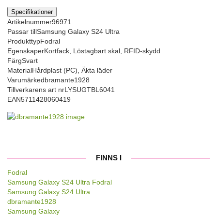
Specifikationer
Artikelnummer
96971
Passar till
Samsung Galaxy S24 Ultra
Produkttyp
Fodral
Egenskaper
Kortfack, Löstagbart skal, RFID-skydd
Färg
Svart
Material
Hårdplast (PC), Äkta läder
Varumärke
dbramante1928
Tillverkarens art nr
LYSUGTBL6041
EAN
5711428060419
FINNS I
Fodral
Samsung Galaxy S24 Ultra Fodral
Samsung Galaxy S24 Ultra
dbramante1928
Samsung Galaxy