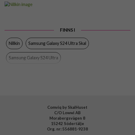
Artikelnummer
95276
Passar till
Samsung Galaxy S24 Ultra
Produkttyp
Skal
FINNS I
Egenskaper
Trådlös laddning-kompatibel
Nillkin
Samsung Galaxy S24 Ultra Skal
Färg
Svart
Material
Hårdplast (PC), Mjukplast (TPU)
Samsung Galaxy S24 Ultra
Varumärke
Nillkin
Comviq by SkalHuset
C/O Lowwi AB
Morabergsvägen 8
15242 Södertälje
Org. nr: 556881-9238