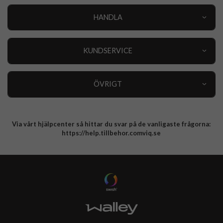
HANDLA
Outlet
Nyheter
KUNDSERVICE
Varumärken
Kundservice
Specialkategorier
90 dagars öppet köp
ÖVRIGT
Köpevillkor
Om oss
Retur
Om cookies
Via vårt hjälpcenter så hittar du svar på de vanligaste frågorna:
Integritetspolicy
https://help.tillbehor.comviq.se