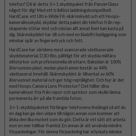
telefon? Då är detta 3-i-1 skyddspaket från PanzerGlass
något för dig! Med ett trådlöst laddningskompatibelt
HardCase, ett Ultra-Wide Fit-skärmskydd och ett Hoops-
kameralinsskydd, skyddar detta paket din telefon från rep-
skapande stötar mot och nästan allt annat livet kan kasta på
dig. Skärmskyddet har till och med en kladdfri beläggning som
minskar spår av fingeravtryck och fett.
HardCase har världens mest avancerade växtbaserade
skyddsmaterial, D3O Bio, pålitligt för att skydda militära
elitstyrkor och professionella idrottare. Baksidan är 100%
återvunnen plast, medan plastramen består av 44%
växtbaserat innehåll. Skärmskyddet är tillverkat av 60%
återvunnet material och ger hög reptålighet. Och hur är det
med Hoops Camera Lens Protector? Det håller dina
kameralinser fria från repor och sprickor som skulle lämna
permanenta ärr på alla framtida foton.
3-i-1-skyddspaketet förlänger telefonens livslängd så att du
en dag kan ge den vidare till någon annan som kommer att
älska den lika mycket som du gör. Detta är ett sätt att arbeta
mot en mer hållbar framtid. En annan är att använda mindre
förpackningar: För denna förpackning har vi lyckats minska