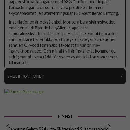
pappersförpackningarna med 58% jämfört med tidigare
förpackningar. Och som alla våra produkter kommer
skyddspaketet i en återvinningsbar FSC-certifierad kartong.
Installationen är också enkel. Montera bara skärmskyddet
med den medföljande EasyAligner, applicera
kameralinsskyddet och klicka på HardCase. För att göra det
ännu enklare har vi inkluderat steg-för-steg-instruktioner
samt en QR-kod för snabb åtkomst till vår online-
instruktionsvideo. Och när allt väl är installerat kommer du
aldrig mer att vara rädd för synen av din telefon som ramlar
till marken.
SPECIFIKATIONER
Artikelnummer
97739
Passar till
Samsung Galaxy S24 Ultra
Produkttyp
Kameraskydd, Skal, Skärmskydd
FINNS I
Egenskaper
Trådlös laddning-kompatibel
Samsung Galaxy S24 Ultra Skärmskydd & Kameraskydd
Färg
Genomskinlig