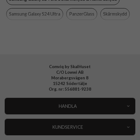
Material
Härdat glas, Plast
Samsung Galaxy S24 Ultra
PanzerGlass
Skärmskydd
Varumärke
PanzerGlass
Samsung Galaxy
Mobiltillbehör
Tillverkarens art nr
B1215+7352
EAN
5711724212154
Comviq by SkalHuset
C/O Lowwi AB
Morabergsvägen 8
15242 Södertälje
Org. nr: 556881-9238
HANDLA
Outlet
Nyheter
KUNDSERVICE
Varumärken
Kundservice
Specialkategorier