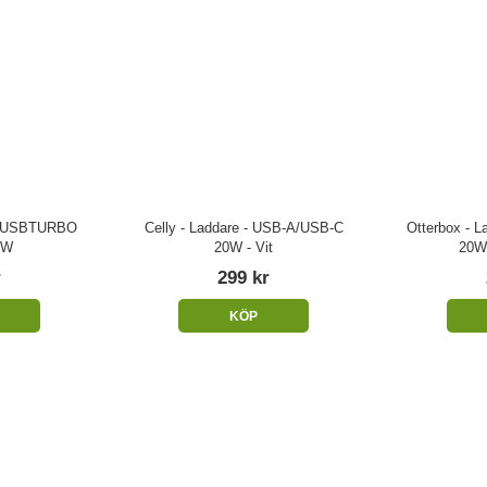
 TCUSBTURBO
Celly - Laddare - USB-A/USB-C
Otterbox - L
2W
20W - Vit
20W
r
299 kr
KÖP