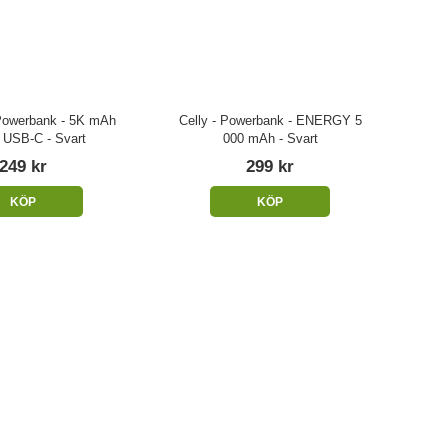
 Powerbank - 5K mAh
Celly - Powerbank - ENERGY 5
USB-C - Svart
000 mAh - Svart
249 kr
299 kr
KÖP
KÖP