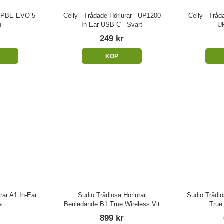
- PBE EVO 5
Celly - Trådade Hörlurar - UP1200
Celly - Tråd
h
In-Ear USB-C - Svart
UP
r
249 kr
KÖP
rar A1 In-Ear
Sudio Trådlösa Hörlurar
Sudio Trådlö
a
Benledande B1 True Wireless Vit
True 
r
899 kr