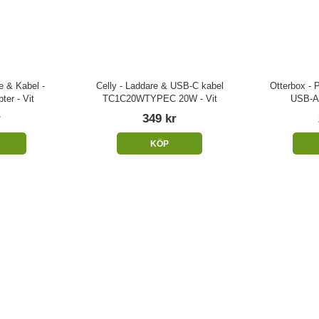
 & Kabel -
Celly - Laddare & USB-C kabel
Otterbox -
er - Vit
TC1C20WTYPEC 20W - Vit
USB-A 
r
349 kr
KÖP