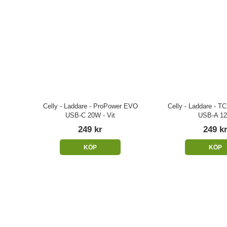
Celly - Laddare - ProPower EVO
Celly - Laddare -
USB-C 20W - Vit
USB-A 1
249 kr
249 k
KÖP
KÖP