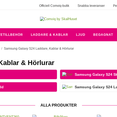
Officiell Comviq-butik
Snabba leveranser
Pe
TETILLBEHÖR
LADDARE & KABLAR
LJUD
BEGAGNAT
/
Samsung Galaxy S24 Laddare, Kablar & Hörlurar
ablar & Hörlurar
Samsung Galaxy S24 Sk
dd
Samsung Galaxy S24 Lad
ALLA PRODUKTER