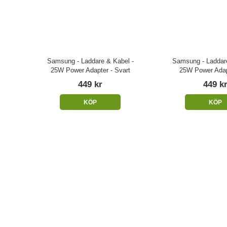
Samsung - Laddare & Kabel -
Samsung - Laddare
25W Power Adapter - Svart
25W Power Adapt
449 kr
449 k
KÖP
KÖP