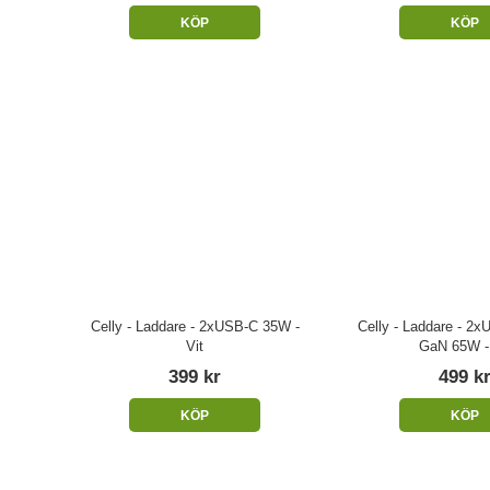
KÖP
KÖP
Celly - Laddare - 2xUSB-C 35W -
Celly - Laddare - 2
Vit
GaN 65W - 
399 kr
499 k
KÖP
KÖP