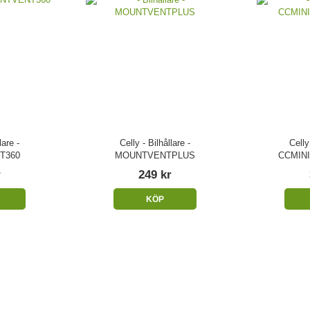
lare -
Celly - Bilhållare -
Celly
T360
MOUNTVENTPLUS
CCMIN
r
249 kr
KÖP