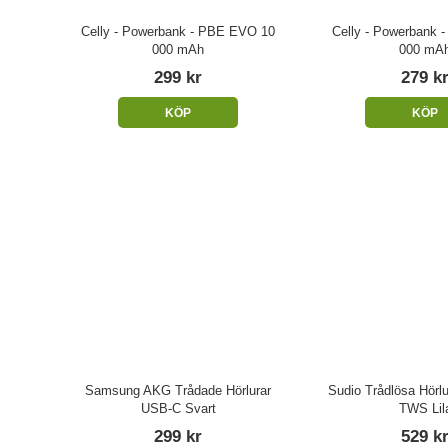
Celly - Powerbank - PBE EVO 10
Celly - Powerbank 
000 mAh
000 mA
299 kr
279 k
KÖP
KÖP
Samsung AKG Trådade Hörlurar
Sudio Trådlösa Hörlu
USB-C Svart
TWS Lil
299 kr
529 k