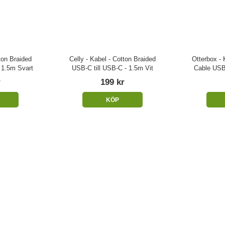
ton Braided
Celly - Kabel - Cotton Braided
Otterbox - 
 1.5m Svart
USB-C till USB-C - 1.5m Vit
Cable USB
r
199 kr
KÖP