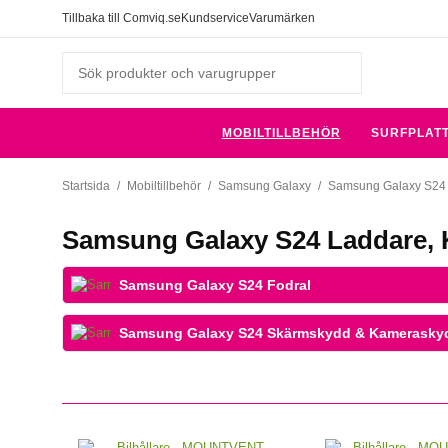
Tillbaka till Comviq.se
Kundservice
Varumärken
MOBILTILLBEHÖR
SURFPLAT
Startsida
/
Mobiltillbehör
/
Samsung Galaxy
/
Samsung Galaxy S24
Samsung Galaxy S24 Laddare, K
Samsung Galaxy S24 Fodral
Samsung Galaxy S24 Skärmskydd & Kamerasky