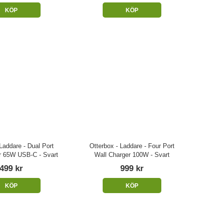
KÖP
KÖP
Laddare - Dual Port
Otterbox - Laddare - Four Port
r 65W USB-C - Svart
Wall Charger 100W - Svart
499 kr
999 kr
KÖP
KÖP