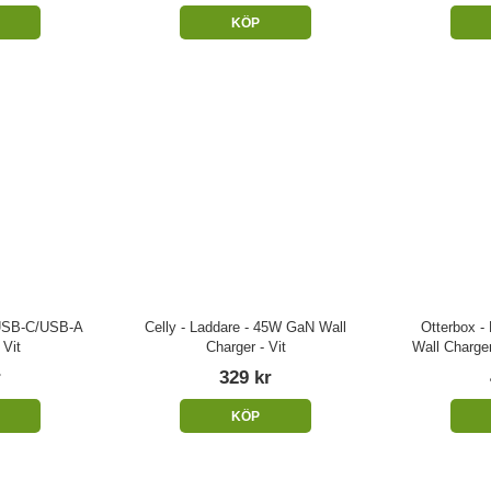
KÖP
xUSB-C/USB-A
Celly - Laddare - 45W GaN Wall
Otterbox - 
Vit
Charger - Vit
Wall Charge
r
329 kr
KÖP