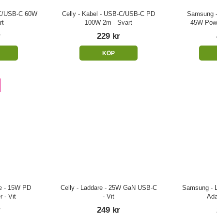
-C/USB-C 60W
Celly - Kabel - USB-C/USB-C PD
Samsung -
rt
100W 2m - Svart
45W Powe
r
229 kr
KÖP
e - 15W PD
Celly - Laddare - 25W GaN USB-C
Samsung - L
 - Vit
- Vit
Ada
r
249 kr