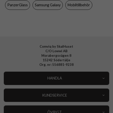
Material
Hårdplast (PC), Mjukplast (TPU)
PanzerGlass
Samsung Galaxy
Mobiltillbehör
Varumärke
PanzerGlass
Tillverkarens art nr
1216
EAN
5711724012167
Comviq by SkalHuset
C/O Lowwi AB
Morabergsvägen 8
15242 Södertälje
Org. nr: 556881-9238
HANDLA
Outlet
Nyheter
KUNDSERVICE
Varumärken
Kundservice
Specialkategorier
90 dagars öppet köp
ÖVRIGT