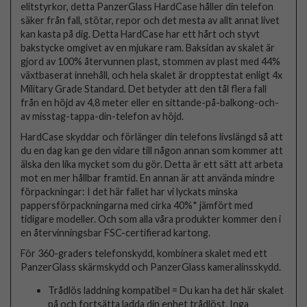
elitstyrkor, detta PanzerGlass HardCase håller din telefon
säker från fall, stötar, repor och det mesta av allt annat livet
kan kasta på dig. Detta HardCase har ett hårt och styvt
bakstycke omgivet av en mjukare ram. Baksidan av skalet är
gjord av 100% återvunnen plast, stommen av plast med 44%
växtbaserat innehåll, och hela skalet är dropptestat enligt 4x
Military Grade Standard. Det betyder att den tål flera fall
från en höjd av 4,8 meter eller en sittande-på-balkong-och-
av misstag-tappa-din-telefon av höjd.
HardCase skyddar och förlänger din telefons livslängd så att
du en dag kan ge den vidare till någon annan som kommer att
älska den lika mycket som du gör. Detta är ett sätt att arbeta
mot en mer hållbar framtid. En annan är att använda mindre
förpackningar: I det här fallet har vi lyckats minska
pappersförpackningarna med cirka 40%* jämfört med
tidigare modeller. Och som alla våra produkter kommer den i
en återvinningsbar FSC-certifierad kartong.
För 360-graders telefonskydd, kombinera skalet med ett
PanzerGlass skärmskydd och PanzerGlass kameralinsskydd.
Trådlös laddning kompatibel = Du kan ha det här skalet
på och fortsätta ladda din enhet trådlöst. Inga