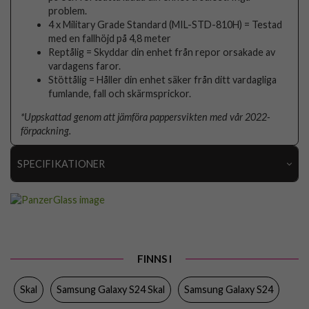
problem.
4 x Military Grade Standard (MIL-STD-810H) = Testad
med en fallhöjd på 4,8 meter
Reptålig = Skyddar din enhet från repor orsakade av
vardagens faror.
Stöttålig = Håller din enhet säker från ditt vardagliga
fumlande, fall och skärmsprickor.
*Uppskattad genom att jämföra pappersvikten med vår 2022-
förpackning.
SPECIFIKATIONER
Artikelnummer
97713
Passar till
Samsung Galaxy S24
Produkttyp
Skal
FINNS I
Egenskaper
Stöttålig, Trådlös laddning-kompatibel
Skal
Samsung Galaxy S24 Skal
Samsung Galaxy S24
Färg
Svart