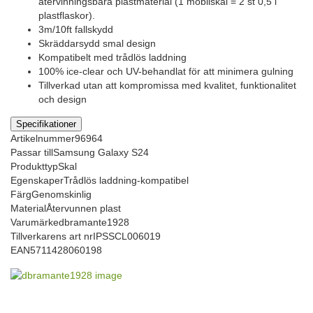
återvinningsbara plastmaterial (1 mobilskal = 2 st 0,5 l
plastflaskor).
3m/10ft fallskydd
Skräddarsydd smal design
Kompatibelt med trådlös laddning
100% ice-clear och UV-behandlat för att minimera gulning
Tillverkad utan att kompromissa med kvalitet, funktionalitet
och design
Specifikationer
Artikelnummer
96964
Passar till
Samsung Galaxy S24
Produkttyp
Skal
Egenskaper
Trådlös laddning-kompatibel
Färg
Genomskinlig
Material
Återvunnen plast
Varumärke
dbramante1928
Tillverkarens art nr
IPSSCL006019
EAN
5711428060198