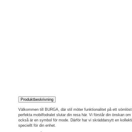
Produktbeskrivning
Välkommen till BURGA, där stil möter funktionalitet på ett sömlöst s
perfekta mobilfodralet slutar din resa här. Vi förstår din önskan o
också är en symbol för mode. Därför har vi skräddarsytt en kollekti
speciellt för din enhet.