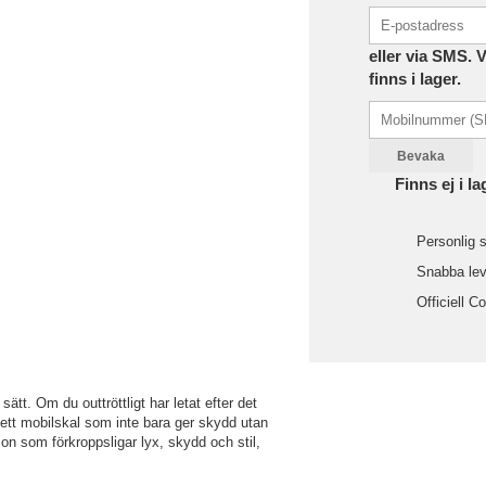
eller via SMS. 
finns i lager.
Bevaka
Finns ej i la
Personlig s
Snabba leve
Officiell C
ätt. Om du outtröttligt har letat efter det
m ett mobilskal som inte bara ger skydd utan
on som förkroppsligar lyx, skydd och stil,