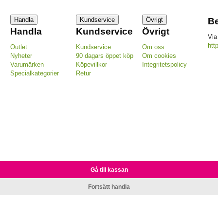
Handla
Kundservice
Övrigt
Be
Handla
Kundservice
Övrigt
Via
htt
Outlet
Kundservice
Om oss
Nyheter
90 dagars öppet köp
Om cookies
Varumärken
Köpevillkor
Integritetspolicy
Specialkategorier
Retur
Gå till kassan
Fortsätt handla