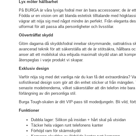
Lyx möter hållbarhet
På BURGA är våra lyxiga fodral mer än bara accessoarer; de är ett 
Födda ur en vision om att blanda estetisk tilltalande med högklass
vägrar att nöja sig med något mindre än perfekt. Från eleganta desig
utformat för att passa alla personligheter och livsstilar.
Oöverträffat skydd
Glöm dagarna då skyddsfodral innebar skrymmande, oattraktiva ska
avancerad teknik för att säkerställa att de är stötsäkra, hållbara o
anser att ett mobilskal ska erbjuda maximalt skydd utan att komp
återspeglas i varje produkt vi skapar.
Exklusiv design
Varför nöja sig med det vanliga när du kan få det extraordinära? Var
sofistikerad design som gör att din enhet sticker ut från mängden. 
senaste modetrenderna, vilket säkerställer att din telefon inte ba
förlängning av din personliga stil.
Burga Tough-skalen är ditt VIP-pass till modedjungeln. Bli vild, förb
Funktioner
Dubbla lager: Silikon på insidan + hårt skal på utsidan
Täcker hela vägen runt telefonens kanter
Förhöjd ram för skärmskydd