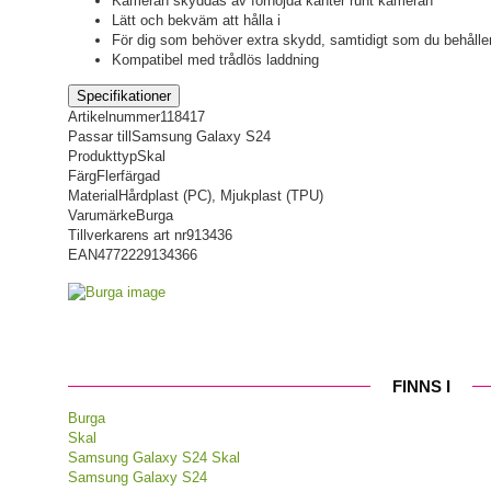
Kameran skyddas av förhöjda kanter runt kameran
Lätt och bekväm att hålla i
För dig som behöver extra skydd, samtidigt som du behåller
Kompatibel med trådlös laddning
Specifikationer
Artikelnummer
118417
Passar till
Samsung Galaxy S24
Produkttyp
Skal
Färg
Flerfärgad
Material
Hårdplast (PC), Mjukplast (TPU)
Varumärke
Burga
Tillverkarens art nr
913436
EAN
4772229134366
FINNS I
Burga
Skal
Samsung Galaxy S24 Skal
Samsung Galaxy S24