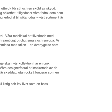
uttryck för stil och en sköld av skydd.
ig säkerhet, tillgodoser våra fodral dem som
nerfodral till söta fodral – vårt sortiment är
l. Våra mobilskal är tillverkade med
ch samtidigt otroligt smala och snygga. Vi
romissa med stilen – en övertygelse som
je skal i vår kollektion har en unik,
Våra designerfodral är inspirerade av de
ra är skyddad, utan också fungerar som en
li listig och lev livet som en boss.