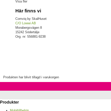
Visa fler
Här finns vi
Comviq by SkalHuset
C/O Lowwi AB
Morabergsvägen 8
15242 Södertälje
Org. nr: 556881-9238
Produkten har blivit tillagd i varukorgen
Produkter
Mobiltillbehör