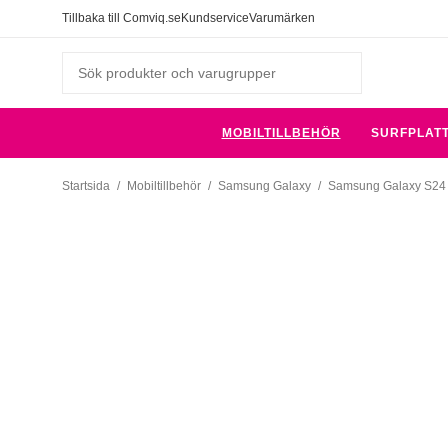
Tillbaka till Comviq.se
Kundservice
Varumärken
MOBILTILLBEHÖR
SURFPLAT
Startsida
/
Mobiltillbehör
/
Samsung Galaxy
/
Samsung Galaxy S24