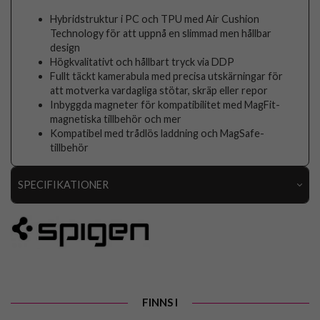
Hybridstruktur i PC och TPU med Air Cushion
Technology för att uppnå en slimmad men hållbar
design
Högkvalitativt och hållbart tryck via DDP
Fullt täckt kamerabula med precisa utskärningar för
att motverka vardagliga stötar, skräp eller repor
Inbyggda magneter för kompatibilitet med MagFit-
magnetiska tillbehör och mer
Kompatibel med trådlös laddning och MagSafe-
tillbehör
SPECIFIKATIONER
Artikelnummer
116594
Passar till
Samsung Galaxy S25 Edge
Produkttyp
Skal
Egenskaper
MagSafe-kompatibel
FINNS I
Färg
Vit