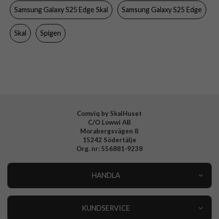
Samsung Galaxy S25 Edge Skal
Samsung Galaxy S25 Edge
Material
Hårdplast (PC), Mjukplast (TPU)
Varumärke
Spigen
Skal
Spigen
Tillverkarens art nr
ACS09417
EAN
8800283302493
Comviq by SkalHuset
C/O Lowwi AB
Morabergsvägen 8
15242 Södertälje
Org. nr: 556881-9238
HANDLA
Outlet
Nyheter
KUNDSERVICE
Varumärken