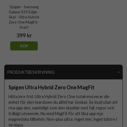
Spigen - Samsung
Galaxy S25 Edge -
Skal - Ultra Hybrid
Zero One MagFit -
Svart
399 kr
KÖP
PRODUKTBESKRIVNING
Spigen Ultra Hybrid Zero One MagFit
Hitta inre frid. Ultra Hybrid Zero One totalrenoverar din
enhet för den teardown du alltid har önskat. Se inuti utan att
riva upp den, samtidigt som den skyddar mot fall, repor och
tråkigt utseende. Nu med MagFit för att låsa upp nya
magnetiska tillbehör. Non-plus ultra. Inget mer, inget bättre i
sin klass.