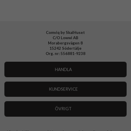
Tillverkarens art nr
77-99264
EAN
840434729081
Comviq by SkalHuset
C/O Lowwi AB
Morabergsvägen 8
15242 Södertälje
Org. nr: 556881-9238
HANDLA
Outlet
Nyheter
KUNDSERVICE
Varumärken
Kundservice
Specialkategorier
90 dagars öppet köp
ÖVRIGT
Köpevillkor
Om oss
Retur
Om cookies