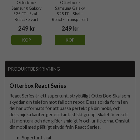
Otterbox -
Otterbox -
Samsung Galaxy
Samsung Galaxy
S25 FE - Skal -
S25 FE - Skal -
React - Svart
React - Transparent
249 kr
249 kr
KÖP
KÖP
PRODUKTBESKRIVNING
Otterbox React Series
React Series är ett supertunt, stryktåligt OtterBox-Skal som
skyddar din telefon mot fall och repor. Dess solida form i en
del har utformats för att passa perfekt på din mobil, och
dess mjuka kanter ger ett fantastiskt grepp. Skalet är enkelt
att montera och den glider smidigt in och ur fickorna. Omslut
din mobil med pålitligt skydd från React Series.
Supertunt skal