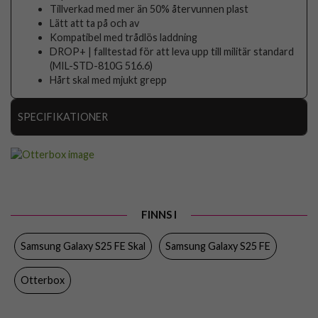
Tillverkad med mer än 50% återvunnen plast
Lätt att ta på och av
Kompatibel med trådlös laddning
DROP+ | falltestad för att leva upp till militär standard
(MIL-STD-810G 516.6)
Hårt skal med mjukt grepp
SPECIFIKATIONER
Artikelnummer
110668
Passar till
Samsung Galaxy S25 FE
Produkttyp
Skal
FINNS I
Egenskaper
Trådlös laddning-kompatibel
Samsung Galaxy S25 FE Skal
Samsung Galaxy S25 FE
Färg
Genomskinlig, Svart
Material
Hårdplast (PC), Mjukplast (TPU)
Otterbox
Varumärke
Otterbox