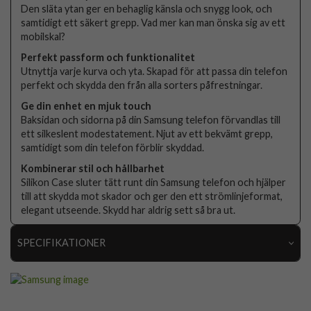
Den släta ytan ger en behaglig känsla och snygg look, och
samtidigt ett säkert grepp. Vad mer kan man önska sig av ett
mobilskal?
Perfekt passform och funktionalitet
Utnyttja varje kurva och yta. Skapad för att passa din telefon
perfekt och skydda den från alla sorters påfrestningar.
Ge din enhet en mjuk touch
Baksidan och sidorna på din Samsung telefon förvandlas till
ett silkeslent modestatement. Njut av ett bekvämt grepp,
samtidigt som din telefon förblir skyddad.
Kombinerar stil och hållbarhet
Silikon Case sluter tätt runt din Samsung telefon och hjälper
till att skydda mot skador och ger den ett strömlinjeformat,
elegant utseende. Skydd har aldrig sett så bra ut.
SPECIFIKATIONER
Artikelnummer
109712
Passar till
Samsung Galaxy S25 FE