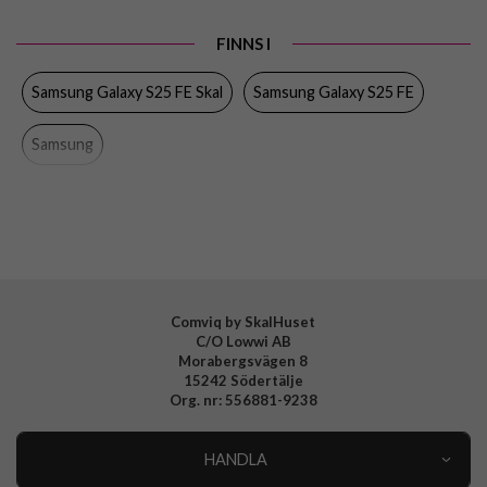
Produkttyp
Skal
FINNS I
Egenskaper
Trådlös laddning-kompatibel
Samsung Galaxy S25 FE Skal
Samsung Galaxy S25 FE
Färg
Blå
Material
Silikon
Samsung
Varumärke
Samsung
Tillverkarens art nr
EF-PS731CLEGWW
EAN
8806097670087
Comviq by SkalHuset
C/O Lowwi AB
Morabergsvägen 8
15242 Södertälje
Org. nr: 556881-9238
HANDLA